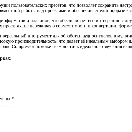
узки пользовательских пресетов, что позволяет сохранить наст
совместной работы над проектами и обеспечивает единообразие 
удиоформатов и плагинов, что обеспечивает его интеграцию с д
их проектах, не переживая о совместимости и конвертации форма
ниверсальный инструмент для обработки аудиосигналов в мульт
окую производительность, что делает её идеальным выбором дл
tiband Compressor поможет вам достичь идеального звучания ваш
рках:
ечены
*