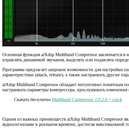
Основная функция aiXdsp Multiband Compressor заключается в 
управлять динамикой звучания, выделять или подавлять опред
Программа предлагает широкие возможности для настройки пар
характеристики (attack, release), а также настраивать другие п
aiXdsp Multiband Compressor обладает интуитивно понятным п
настраивать параметры компрессора, прослушивать изменения 
Скачать бесплатно
Multiband Compressor 2.0.2.0 + crack
Одним из важных преимуществ aiXdsp Multiband Compressor явля
аудиосигналами в реальном времени, достигая максимальной то