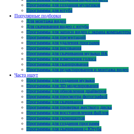
Программы для создания мультиков
Программы для ютуба
Популярные подборки
Для монтажа видео
Для скачивания видео с ютуба
Программы для записи видео с экрана компьютера
Программы для презентаций
Программы для удаления программ
Программы для рисования
Программы для скачивания музыки ВК
Программы для изменения голоса
Программы для сканирования
Программы для редактирования и монтажа видео
Часто ищут
Программы для создания музыки
Программы для 3D моделирования
Программы для обновления драйверов
Программы для просмотра фотографий
Программы для скачивания
Программы для проверки жесткого диска
Программы для восстановления файлов
Программы для скриншотов
Программы для создания программ
Программы для скачивания с Ютуба