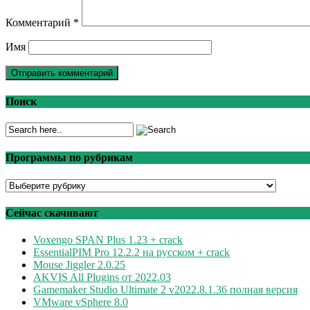
Комментарий
*
Имя
Поиск
Программы по рубрикам
Программы
по
рубрикам
Сейчас скачивают
Voxengo SPAN Plus 1.23 + crack
EssentialPIM Pro 12.2.2 на русском + crack
Mouse Jiggler 2.0.25
AKVIS All Plugins от 2022.03
Gamemaker Studio Ultimate 2 v2022.8.1.36 полная версия
VMware vSphere 8.0