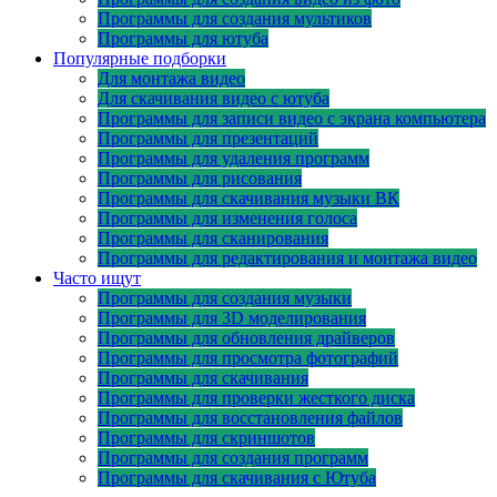
Программы для создания мультиков
Программы для ютуба
Популярные подборки
Для монтажа видео
Для скачивания видео с ютуба
Программы для записи видео с экрана компьютера
Программы для презентаций
Программы для удаления программ
Программы для рисования
Программы для скачивания музыки ВК
Программы для изменения голоса
Программы для сканирования
Программы для редактирования и монтажа видео
Часто ищут
Программы для создания музыки
Программы для 3D моделирования
Программы для обновления драйверов
Программы для просмотра фотографий
Программы для скачивания
Программы для проверки жесткого диска
Программы для восстановления файлов
Программы для скриншотов
Программы для создания программ
Программы для скачивания с Ютуба