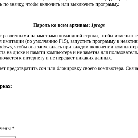
ь по значку, чтобы включить или выключить программу.
Пароль ко всем архивам:
1progs
e с различными параметрами командной строки, чтобы изменить 
 имитации (по умолчанию F15), запустить программу в неактив
Windows, чтобы она запускалась при каждом включении компьютер
еста на диске и памяти компьютера и не заметна для пользовател
ючается к интернету и не передает никаких данных.
чет предотвратить сон или блокировку своего компьютера. Скача
рках:
ечены
*