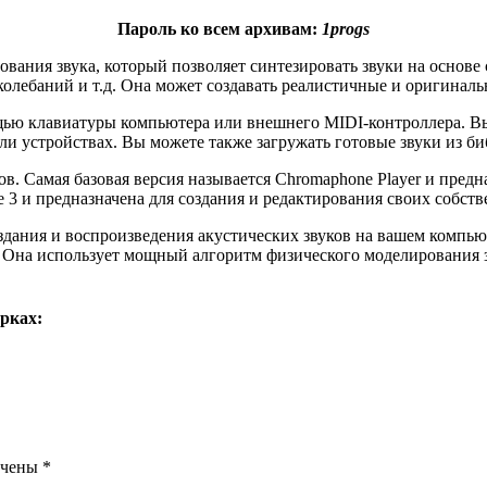
Пароль ко всем архивам:
1progs
ания звука, который позволяет синтезировать звуки на основе 
олебаний и т.д. Она может создавать реалистичные и оригиналь
щью клавиатуры компьютера или внешнего MIDI-контроллера. Вы 
ли устройствах. Вы можете также загружать готовые звуки из б
в. Самая базовая версия называется Chromaphone Player и предн
 3 и предназначена для создания и редактирования своих собс
здания и воспроизведения акустических звуков на вашем компью
в. Она использует мощный алгоритм физического моделирования 
рках:
ечены
*