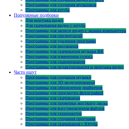
Программы для создания мультиков
Программы для ютуба
Популярные подборки
Для монтажа видео
Для скачивания видео с ютуба
Программы для записи видео с экрана компьютера
Программы для презентаций
Программы для удаления программ
Программы для рисования
Программы для скачивания музыки ВК
Программы для изменения голоса
Программы для сканирования
Программы для редактирования и монтажа видео
Часто ищут
Программы для создания музыки
Программы для 3D моделирования
Программы для обновления драйверов
Программы для просмотра фотографий
Программы для скачивания
Программы для проверки жесткого диска
Программы для восстановления файлов
Программы для скриншотов
Программы для создания программ
Программы для скачивания с Ютуба