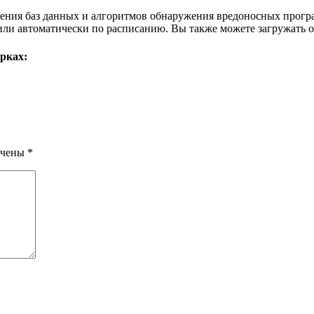
ления баз данных и алгоритмов обнаружения вредоносных програ
и автоматически по расписанию. Вы также можете загружать об
рках:
ечены
*