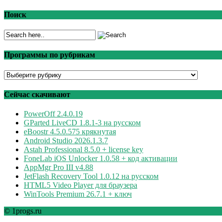
Поиск
Программы по рубрикам
Программы
по
рубрикам
Сейчас скачивают
PowerOff 2.4.0.19
GParted LiveCD 1.8.1-3 на русском
eBoostr 4.5.0.575 крякнутая
Android Studio 2026.1.3.7
Astah Professional 8.5.0 + license key
FoneLab iOS Unlocker 1.0.58 + код активации
AppMgr Pro III v4.88
JetFlash Recovery Tool 1.0.12 на русском
HTML5 Video Player для браузера
WinTools Premium 26.7.1 + ключ
© 1progs.ru