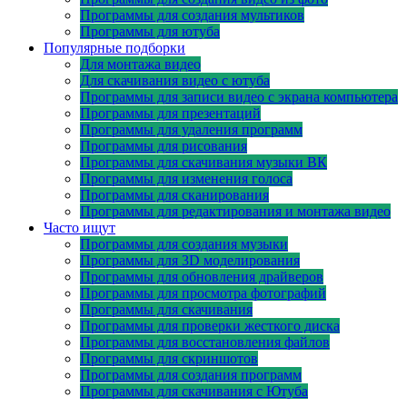
Программы для создания мультиков
Программы для ютуба
Популярные подборки
Для монтажа видео
Для скачивания видео с ютуба
Программы для записи видео с экрана компьютера
Программы для презентаций
Программы для удаления программ
Программы для рисования
Программы для скачивания музыки ВК
Программы для изменения голоса
Программы для сканирования
Программы для редактирования и монтажа видео
Часто ищут
Программы для создания музыки
Программы для 3D моделирования
Программы для обновления драйверов
Программы для просмотра фотографий
Программы для скачивания
Программы для проверки жесткого диска
Программы для восстановления файлов
Программы для скриншотов
Программы для создания программ
Программы для скачивания с Ютуба