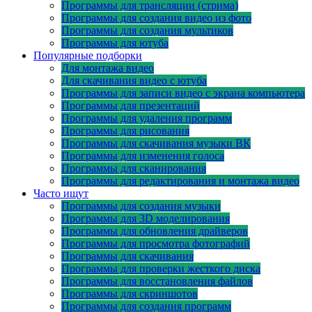
Программы для трансляции (стрима)
Программы для создания видео из фото
Программы для создания мультиков
Программы для ютуба
Популярные подборки
Для монтажа видео
Для скачивания видео с ютуба
Программы для записи видео с экрана компьютера
Программы для презентаций
Программы для удаления программ
Программы для рисования
Программы для скачивания музыки ВК
Программы для изменения голоса
Программы для сканирования
Программы для редактирования и монтажа видео
Часто ищут
Программы для создания музыки
Программы для 3D моделирования
Программы для обновления драйверов
Программы для просмотра фотографий
Программы для скачивания
Программы для проверки жесткого диска
Программы для восстановления файлов
Программы для скриншотов
Программы для создания программ