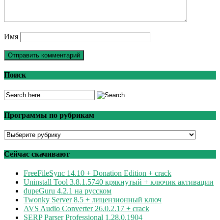
Имя
Поиск
Программы по рубрикам
Программы
по
рубрикам
Сейчас скачивают
FreeFileSync 14.10 + Donation Edition + crack
Uninstall Tool 3.8.1.5740 крякнутый + ключик активации
dupeGuru 4.2.1 на русском
Twonky Server 8.5 + лицензионный ключ
AVS Audio Converter 26.0.2.17 + crack
SERP Parser Professional 1.28.0.1904