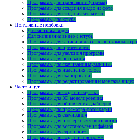
Программы для трансляции (стрима)
Программы для создания видео из фото
Программы для создания мультиков
Программы для ютуба
Популярные подборки
Для монтажа видео
Для скачивания видео с ютуба
Программы для записи видео с экрана компьютера
Программы для презентаций
Программы для удаления программ
Программы для рисования
Программы для скачивания музыки ВК
Программы для изменения голоса
Программы для сканирования
Программы для редактирования и монтажа видео
Часто ищут
Программы для создания музыки
Программы для 3D моделирования
Программы для обновления драйверов
Программы для просмотра фотографий
Программы для скачивания
Программы для проверки жесткого диска
Программы для восстановления файлов
Программы для скриншотов
Программы для создания программ