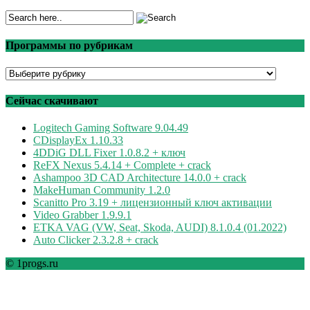
Программы по рубрикам
Программы
по
рубрикам
Сейчас скачивают
Logitech Gaming Software 9.04.49
CDisplayEx 1.10.33
4DDiG DLL Fixer 1.0.8.2 + ключ
ReFX Nexus 5.4.14 + Complete + crack
Ashampoo 3D CAD Architecture 14.0.0 + crack
MakeHuman Community 1.2.0
Scanitto Pro 3.19 + лицензионный ключ активации
Video Grabber 1.9.9.1
ETKA VAG (VW, Seat, Skoda, AUDI) 8.1.0.4 (01.2022)
Auto Clicker 2.3.2.8 + crack
© 1progs.ru