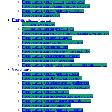
Программы для трансляции (стрима)
Программы для создания видео из фото
Программы для создания мультиков
Программы для ютуба
Популярные подборки
Для монтажа видео
Для скачивания видео с ютуба
Программы для записи видео с экрана компьютера
Программы для презентаций
Программы для удаления программ
Программы для рисования
Программы для скачивания музыки ВК
Программы для изменения голоса
Программы для сканирования
Программы для редактирования и монтажа видео
Часто ищут
Программы для создания музыки
Программы для 3D моделирования
Программы для обновления драйверов
Программы для просмотра фотографий
Программы для скачивания
Программы для проверки жесткого диска
Программы для восстановления файлов
Программы для скриншотов
Программы для создания программ