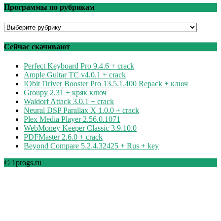
Программы по рубрикам
Программы
по
рубрикам
Сейчас скачивают
Perfect Keyboard Pro 9.4.6 + crack
Ample Guitar TC v4.0.1 + crack
IObit Driver Booster Pro 13.5.1.400 Repack + ключ
Groupy 2.31 + кряк ключ
Waldorf Attack 3.0.1 + crack
Neural DSP Parallax X 1.0.0 + crack
Plex Media Player 2.56.0.1071
WebMoney Keeper Classic 3.9.10.0
PDFMaster 2.6.0 + crack
Beyond Compare 5.2.4.32425 + Rus + key
© 1progs.ru