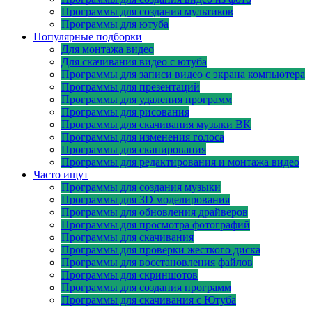
Программы для создания мультиков
Программы для ютуба
Популярные подборки
Для монтажа видео
Для скачивания видео с ютуба
Программы для записи видео с экрана компьютера
Программы для презентаций
Программы для удаления программ
Программы для рисования
Программы для скачивания музыки ВК
Программы для изменения голоса
Программы для сканирования
Программы для редактирования и монтажа видео
Часто ищут
Программы для создания музыки
Программы для 3D моделирования
Программы для обновления драйверов
Программы для просмотра фотографий
Программы для скачивания
Программы для проверки жесткого диска
Программы для восстановления файлов
Программы для скриншотов
Программы для создания программ
Программы для скачивания с Ютуба