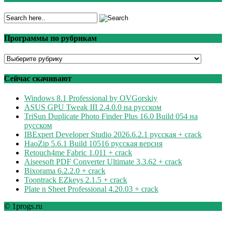
Программы по рубрикам
Программы
по
рубрикам
Сейчас скачивают
Windows 8.1 Professional by OVGorskiy
ASUS GPU Tweak III 2.4.0.0 на русском
TriSun Duplicate Photo Finder Plus 16.0 Build 054 на
русском
IBExpert Developer Studio 2026.6.2.1 русская + crack
HaoZip 5.6.1 Build 10516 русская версия
Retouch4me Fabric 1.011 + crack
Aiseesoft PDF Converter Ultimate 3.3.62 + crack
Bixorama 6.2.2.0 + crack
Toontrack EZkeys 2.1.5 + crack
Plate n Sheet Professional 4.20.03 + crack
© 1progs.ru