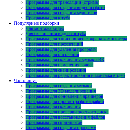
Программы для трансляции (стрима)
Программы для создания видео из фото
Программы для создания мультиков
Программы для ютуба
Популярные подборки
Для монтажа видео
Для скачивания видео с ютуба
Программы для записи видео с экрана компьютера
Программы для презентаций
Программы для удаления программ
Программы для рисования
Программы для скачивания музыки ВК
Программы для изменения голоса
Программы для сканирования
Программы для редактирования и монтажа видео
Часто ищут
Программы для создания музыки
Программы для 3D моделирования
Программы для обновления драйверов
Программы для просмотра фотографий
Программы для скачивания
Программы для проверки жесткого диска
Программы для восстановления файлов
Программы для скриншотов
Программы для создания программ