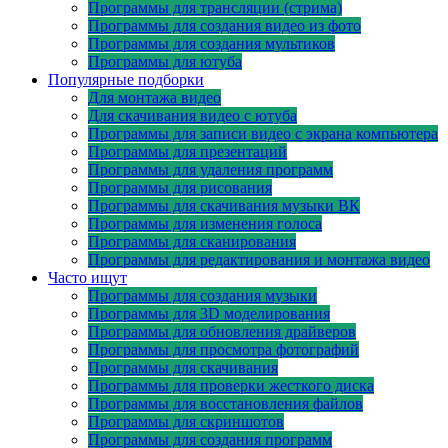
Программы для трансляции (стрима)
Программы для создания видео из фото
Программы для создания мультиков
Программы для ютуба
Популярные подборки
Для монтажа видео
Для скачивания видео с ютуба
Программы для записи видео с экрана компьютера
Программы для презентаций
Программы для удаления программ
Программы для рисования
Программы для скачивания музыки ВК
Программы для изменения голоса
Программы для сканирования
Программы для редактирования и монтажа видео
Часто ищут
Программы для создания музыки
Программы для 3D моделирования
Программы для обновления драйверов
Программы для просмотра фотографий
Программы для скачивания
Программы для проверки жесткого диска
Программы для восстановления файлов
Программы для скриншотов
Программы для создания программ