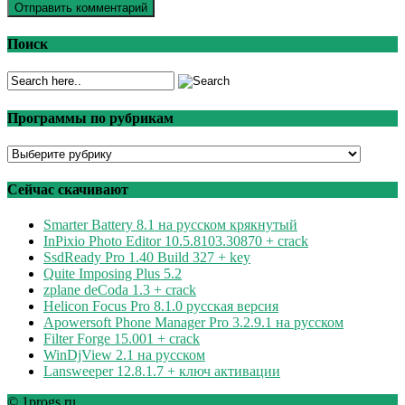
Поиск
Программы по рубрикам
Программы
по
рубрикам
Сейчас скачивают
Smarter Battery 8.1 на русском крякнутый
InPixio Photo Editor 10.5.8103.30870 + crack
SsdReady Pro 1.40 Build 327 + key
Quite Imposing Plus 5.2
zplane deCoda 1.3 + crack
Helicon Focus Pro 8.1.0 русская версия
Apowersoft Phone Manager Pro 3.2.9.1 на русском
Filter Forge 15.001 + crack
WinDjView 2.1 на русском
Lansweeper 12.8.1.7 + ключ активации
© 1progs.ru