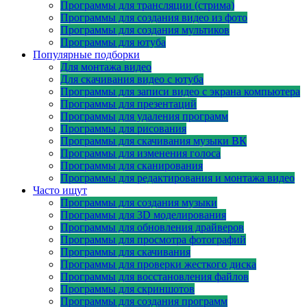
Программы для трансляции (стрима)
Программы для создания видео из фото
Программы для создания мультиков
Программы для ютуба
Популярные подборки
Для монтажа видео
Для скачивания видео с ютуба
Программы для записи видео с экрана компьютера
Программы для презентаций
Программы для удаления программ
Программы для рисования
Программы для скачивания музыки ВК
Программы для изменения голоса
Программы для сканирования
Программы для редактирования и монтажа видео
Часто ищут
Программы для создания музыки
Программы для 3D моделирования
Программы для обновления драйверов
Программы для просмотра фотографий
Программы для скачивания
Программы для проверки жесткого диска
Программы для восстановления файлов
Программы для скриншотов
Программы для создания программ