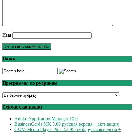
Имя
Поиск
Программы по рубрикам
Программы
по
рубрикам
Сейчас скачивают
Adobe Application Manager 10.0
BusinessCards MX 5.00 русская версия + активация
GOM Media Player Plus 2.3.95.5366 русская версия +