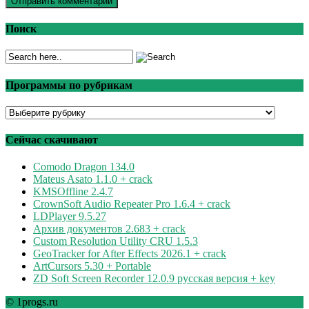
Поиск
Программы по рубрикам
Программы
по
рубрикам
Сейчас скачивают
Comodo Dragon 134.0
Mateus Asato 1.1.0 + crack
KMSOffline 2.4.7
CrownSoft Audio Repeater Pro 1.6.4 + crack
LDPlayer 9.5.27
Архив документов 2.683 + crack
Custom Resolution Utility CRU 1.5.3
GeoTracker for After Effects 2026.1 + crack
ArtCursors 5.30 + Portable
ZD Soft Screen Recorder 12.0.9 русская версия + key
© 1progs.ru