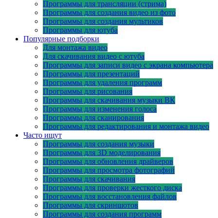
Программы для трансляции (стрима)
Программы для создания видео из фото
Программы для создания мультиков
Программы для ютуба
Популярные подборки
Для монтажа видео
Для скачивания видео с ютуба
Программы для записи видео с экрана компьютера
Программы для презентаций
Программы для удаления программ
Программы для рисования
Программы для скачивания музыки ВК
Программы для изменения голоса
Программы для сканирования
Программы для редактирования и монтажа видео
Часто ищут
Программы для создания музыки
Программы для 3D моделирования
Программы для обновления драйверов
Программы для просмотра фотографий
Программы для скачивания
Программы для проверки жесткого диска
Программы для восстановления файлов
Программы для скриншотов
Программы для создания программ