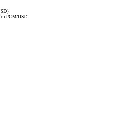
DSD)
тента PCM/DSD