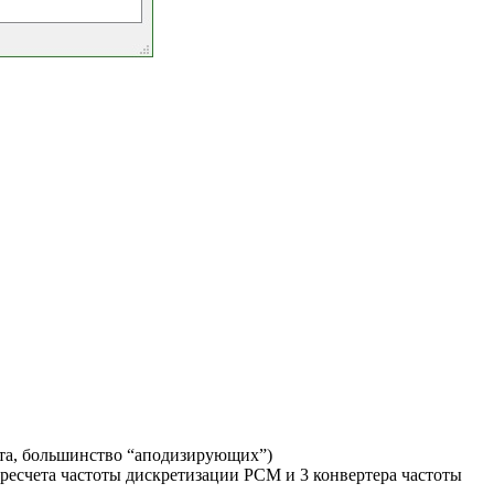
нта, большинство “аподизирующих”)
ресчета частоты дискретизации PCM и 3 конвертера частоты