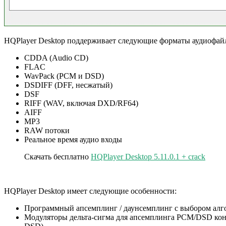
HQPlayer Desktop поддерживает следующие форматы аудиофай
CDDA (Audio CD)
FLAC
WavPack (PCM и DSD)
DSDIFF (DFF, несжатый)
DSF
RIFF (WAV, включая DXD/RF64)
AIFF
MP3
RAW потоки
Реальное время аудио входы
Скачать бесплатно
HQPlayer Desktop 5.11.0.1 + crack
HQPlayer Desktop имеет следующие особенности:
Программный апсемплинг / даунсемплинг с выбором алго
Модуляторы дельта-сигма для апсемплинга PCM/DSD конте