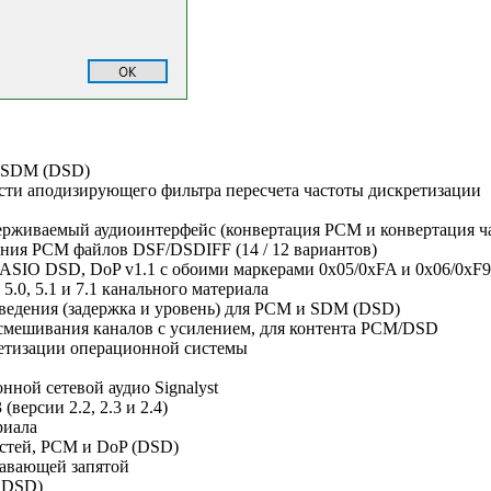
и SDM (DSD)
сти аподизирующего фильтра пересчета частоты дискретизации
ерживаемый аудиоинтерфейс (конвертация PCM и конвертация ч
ния PCM файлов DSF/DSDIFF (14 / 12 вариантов)
SIO DSD, DoP v1.1 с обоими маркерами 0x05/0xFA и 0x06/0xF9
 5.0, 5.1 и 7.1 канального материала
ведения (задержка и уровень) для PCM и SDM (DSD)
смешивания каналов с усилением, для контента PCM/DSD
ретизации операционной системы
ной сетевой аудио Signalyst
версии 2.2, 2.3 и 2.4)
риала
остей, PCM и DoP (DSD)
лавающей запятой
а DSD)