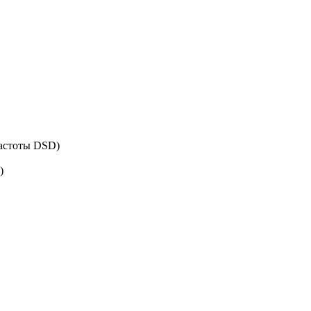
астоты DSD)
)