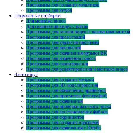
Программы для создания мультиков
Программы для ютуба
Популярные подборки
Для монтажа видео
Для скачивания видео с ютуба
Программы для записи видео с экрана компьютера
Программы для презентаций
Программы для удаления программ
Программы для рисования
Программы для скачивания музыки ВК
Программы для изменения голоса
Программы для сканирования
Программы для редактирования и монтажа видео
Часто ищут
Программы для создания музыки
Программы для 3D моделирования
Программы для обновления драйверов
Программы для просмотра фотографий
Программы для скачивания
Программы для проверки жесткого диска
Программы для восстановления файлов
Программы для скриншотов
Программы для создания программ
Программы для скачивания с Ютуба