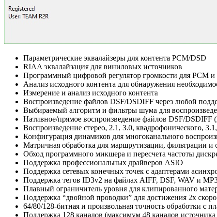
Параметрические эквалайзеры для контента PCM/DSD
RIAA эквалайзация для виниловых источников
Программный цифровой регулятор громкости для PCM 
Анализ исходного контента для обнаружения необходимо
Измерение и анализ исходного контента
Воспроизведение файлов DSF/DSDIFF через любой подд
Выбираемый алгоритм и фильтры шума для воспроизведе
Нативное/прямое воспроизведение файлов DSF/DSDIFF (A
Воспроизведение стерео, 2.1, 3.0, квадрофонического, 3.1,
Конфигурация динамиков для многоканального воспроиз
Матричная обработка для маршрутизации, фильтрации и 
Обход программного микшера и пересчета частоты диск
Поддержка профессиональных драйверов ASIO
Поддержка сетевых конечных точек с адаптерами асинхрон
Поддержка тегов ID3v2 на файлах AIFF, DSF, WAV и MP3 (
Плавный ограничитель уровня для клипированного мате
Поддержка “двойной проводки” для достижения 2x скор
64/80/128-битная и произвольная точность обработки с п
Поддержка 128 каналов (максимум 48 каналов источник