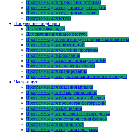
Программы для трансляции (стрима)
Программы для создания видео из фото
Программы для создания мультиков
Программы для ютуба
Популярные подборки
Для монтажа видео
Для скачивания видео с ютуба
Программы для записи видео с экрана компьютера
Программы для презентаций
Программы для удаления программ
Программы для рисования
Программы для скачивания музыки ВК
Программы для изменения голоса
Программы для сканирования
Программы для редактирования и монтажа видео
Часто ищут
Программы для создания музыки
Программы для 3D моделирования
Программы для обновления драйверов
Программы для просмотра фотографий
Программы для скачивания
Программы для проверки жесткого диска
Программы для восстановления файлов
Программы для скриншотов
Программы для создания программ