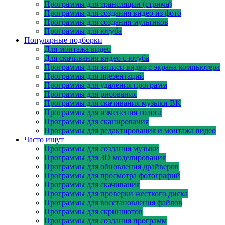
Программы для трансляции (стрима)
Программы для создания видео из фото
Программы для создания мультиков
Программы для ютуба
Популярные подборки
Для монтажа видео
Для скачивания видео с ютуба
Программы для записи видео с экрана компьютера
Программы для презентаций
Программы для удаления программ
Программы для рисования
Программы для скачивания музыки ВК
Программы для изменения голоса
Программы для сканирования
Программы для редактирования и монтажа видео
Часто ищут
Программы для создания музыки
Программы для 3D моделирования
Программы для обновления драйверов
Программы для просмотра фотографий
Программы для скачивания
Программы для проверки жесткого диска
Программы для восстановления файлов
Программы для скриншотов
Программы для создания программ