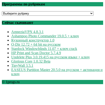
Программы по рубрикам
Программы
по
рубрикам
Сейчас скачивают
AmneziaVPN 4.8.3.1
Ashampoo Photo Commander 19.0.5 + ключ
Кухонный конструктор 1.0
Q-Dir 12.72 + 64 bit на русском
Stardock Windowblinds 11.07 + ключ crack
HP Print and Scan Doctor 5.7.4.9
Undelete Plus 3.0.19.415 на русском языке + ключ
Glorious Core 1.0.32 Beta
TinyWall 3.5.1
EASEUS Partition Master 20.5.0 на русском + активация и
ключ
© 1progs.ru