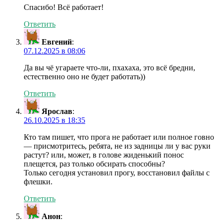
Спасибо! Всё работает!
Ответить
Евгений
:
07.12.2025 в 08:06
Да вы чё угараете что-ли, пхахаха, это всё бредни,
естественно оно не будет работать))
Ответить
Ярослав
:
26.10.2025 в 18:35
Кто там пишет, что прога не работает или полное говно
— присмотритесь, ребята, не из задницы ли у вас руки
растут? или, может, в голове жиденький понос
плещется, раз только обсирать способны?
Только сегодня установил прогу, восстановил файлы с
флешки.
Ответить
Анон
: