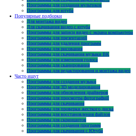
Программы для создания мультиков
Программы для ютуба
Популярные подборки
Для монтажа видео
Для скачивания видео с ютуба
Программы для записи видео с экрана компьютера
Программы для презентаций
Программы для удаления программ
Программы для рисования
Программы для скачивания музыки ВК
Программы для изменения голоса
Программы для сканирования
Программы для редактирования и монтажа видео
Часто ищут
Программы для создания музыки
Программы для 3D моделирования
Программы для обновления драйверов
Программы для просмотра фотографий
Программы для скачивания
Программы для проверки жесткого диска
Программы для восстановления файлов
Программы для скриншотов
Программы для создания программ
Программы для скачивания с Ютуба