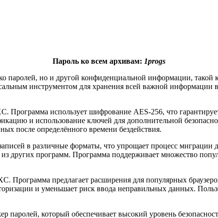
Пароль ко всем архивам:
1progs
ко паролей, но и другой конфиденциальной информации, такой к
рсальным инструментом для хранения всей важной информации в 
sXC. Программа использует шифрование AES-256, что гарантиру
икацию и использование ключей для дополнительной безопаснос
нных после определённого времени бездействия.
записей в различные форматы, что упрощает процесс миграции 
C из других программ. Программа поддерживает множество попул
C. Программа предлагает расширения для популярных браузеров,
авторизации и уменьшает риск ввода неправильных данных. Поль
р паролей, который обеспечивает высокий уровень безопаснос