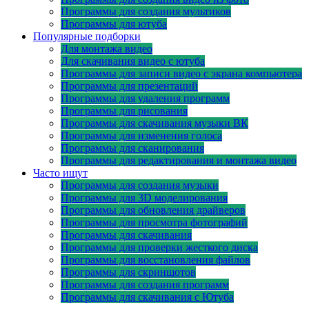
Программы для создания мультиков
Программы для ютуба
Популярные подборки
Для монтажа видео
Для скачивания видео с ютуба
Программы для записи видео с экрана компьютера
Программы для презентаций
Программы для удаления программ
Программы для рисования
Программы для скачивания музыки ВК
Программы для изменения голоса
Программы для сканирования
Программы для редактирования и монтажа видео
Часто ищут
Программы для создания музыки
Программы для 3D моделирования
Программы для обновления драйверов
Программы для просмотра фотографий
Программы для скачивания
Программы для проверки жесткого диска
Программы для восстановления файлов
Программы для скриншотов
Программы для создания программ
Программы для скачивания с Ютуба