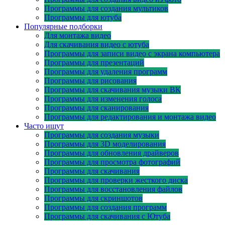
Программы для создания мультиков
Программы для ютуба
Популярные подборки
Для монтажа видео
Для скачивания видео с ютуба
Программы для записи видео с экрана компьютера
Программы для презентаций
Программы для удаления программ
Программы для рисования
Программы для скачивания музыки ВК
Программы для изменения голоса
Программы для сканирования
Программы для редактирования и монтажа видео
Часто ищут
Программы для создания музыки
Программы для 3D моделирования
Программы для обновления драйверов
Программы для просмотра фотографий
Программы для скачивания
Программы для проверки жесткого диска
Программы для восстановления файлов
Программы для скриншотов
Программы для создания программ
Программы для скачивания с Ютуба