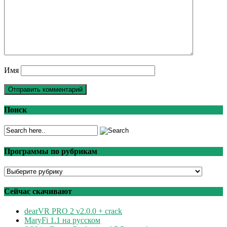
Имя
Поиск
Программы по рубрикам
Программы
по
рубрикам
Сейчас скачивают
dearVR PRO 2 v2.0.0 + crack
MaryFi 1.1 на русском