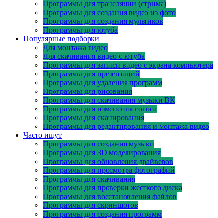
Программы для трансляции (стрима)
Программы для создания видео из фото
Программы для создания мультиков
Программы для ютуба
Популярные подборки
Для монтажа видео
Для скачивания видео с ютуба
Программы для записи видео с экрана компьютера
Программы для презентаций
Программы для удаления программ
Программы для рисования
Программы для скачивания музыки ВК
Программы для изменения голоса
Программы для сканирования
Программы для редактирования и монтажа видео
Часто ищут
Программы для создания музыки
Программы для 3D моделирования
Программы для обновления драйверов
Программы для просмотра фотографий
Программы для скачивания
Программы для проверки жесткого диска
Программы для восстановления файлов
Программы для скриншотов
Программы для создания программ