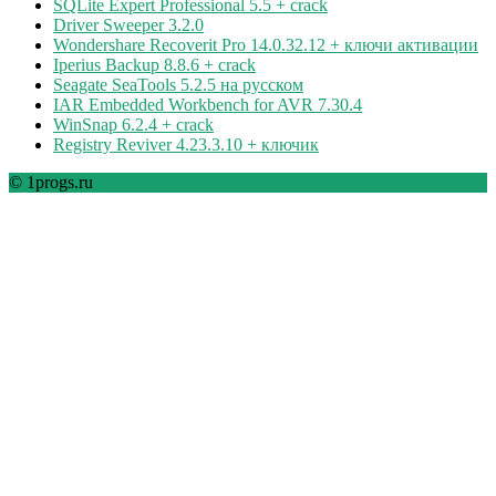
SQLite Expert Professional 5.5 + crack
Driver Sweeper 3.2.0
Wondershare Recoverit Pro 14.0.32.12 + ключи активации
Iperius Backup 8.8.6 + crack
Seagate SeaTools 5.2.5 на русском
IAR Embedded Workbench for AVR 7.30.4
WinSnap 6.2.4 + crack
Registry Reviver 4.23.3.10 + ключик
© 1progs.ru