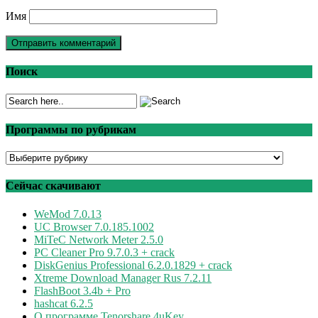
Имя
Поиск
Программы по рубрикам
Программы
по
рубрикам
Сейчас скачивают
WeMod 7.0.13
UC Browser 7.0.185.1002
MiTeC Network Meter 2.5.0
PC Cleaner Pro 9.7.0.3 + crack
DiskGenius Professional 6.2.0.1829 + crack
Xtreme Download Manager Rus 7.2.11
FlashBoot 3.4b + Pro
hashcat 6.2.5
О программе Tenorshare 4uKey