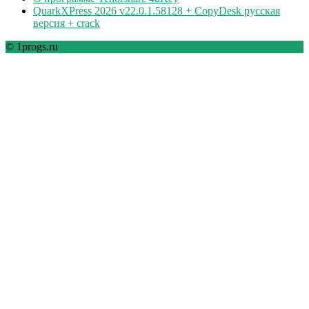
QuarkXPress 2026 v22.0.1.58128 + CopyDesk русская
версия + crack
© 1progs.ru