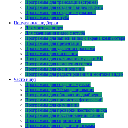
Программы для трансляции (стрима)
Программы для создания видео из фото
Программы для создания мультиков
Программы для ютуба
Популярные подборки
Для монтажа видео
Для скачивания видео с ютуба
Программы для записи видео с экрана компьютера
Программы для презентаций
Программы для удаления программ
Программы для рисования
Программы для скачивания музыки ВК
Программы для изменения голоса
Программы для сканирования
Программы для редактирования и монтажа видео
Часто ищут
Программы для создания музыки
Программы для 3D моделирования
Программы для обновления драйверов
Программы для просмотра фотографий
Программы для скачивания
Программы для проверки жесткого диска
Программы для восстановления файлов
Программы для скриншотов
Программы для создания программ