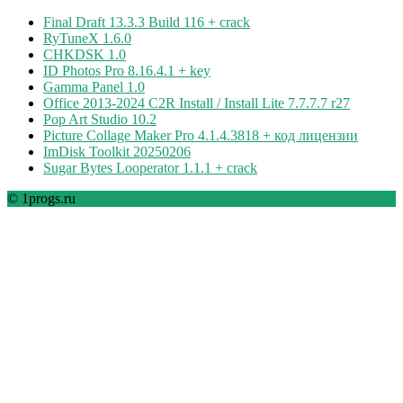
Final Draft 13.3.3 Build 116 + crack
RyTuneX 1.6.0
CHKDSK 1.0
ID Photos Pro 8.16.4.1 + key
Gamma Panel 1.0
Office 2013-2024 C2R Install / Install Lite 7.7.7.7 r27
Pop Art Studio 10.2
Picture Collage Maker Pro 4.1.4.3818 + код лицензии
ImDisk Toolkit 20250206
Sugar Bytes Looperator 1.1.1 + crack
© 1progs.ru