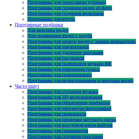
Программы для трансляции (стрима)
Программы для создания видео из фото
Программы для создания мультиков
Программы для ютуба
Популярные подборки
Для монтажа видео
Для скачивания видео с ютуба
Программы для записи видео с экрана компьютера
Программы для презентаций
Программы для удаления программ
Программы для рисования
Программы для скачивания музыки ВК
Программы для изменения голоса
Программы для сканирования
Программы для редактирования и монтажа видео
Часто ищут
Программы для создания музыки
Программы для 3D моделирования
Программы для обновления драйверов
Программы для просмотра фотографий
Программы для скачивания
Программы для проверки жесткого диска
Программы для восстановления файлов
Программы для скриншотов
Программы для создания программ