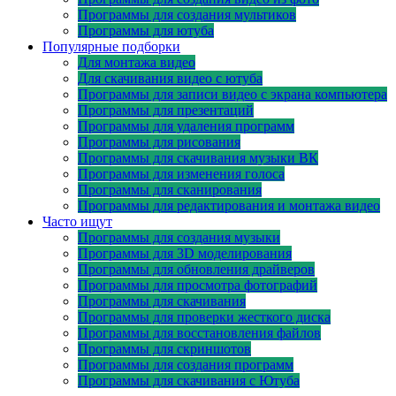
Программы для создания мультиков
Программы для ютуба
Популярные подборки
Для монтажа видео
Для скачивания видео с ютуба
Программы для записи видео с экрана компьютера
Программы для презентаций
Программы для удаления программ
Программы для рисования
Программы для скачивания музыки ВК
Программы для изменения голоса
Программы для сканирования
Программы для редактирования и монтажа видео
Часто ищут
Программы для создания музыки
Программы для 3D моделирования
Программы для обновления драйверов
Программы для просмотра фотографий
Программы для скачивания
Программы для проверки жесткого диска
Программы для восстановления файлов
Программы для скриншотов
Программы для создания программ
Программы для скачивания с Ютуба