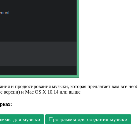
дания и продюсирования музыки, которая предлагает вам все нео
ые версии) и Mac OS X 10.14 или выше.
рках:
аммы для музыки
Программы для создания музыки