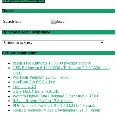
Поиск
Программы по рубрикам
Программы
по
рубрикам
Сейчас скачивают
Panda Free Antivirus 18.03.00 русская версия
USB Redirector 6.12.0.3230 / Technician 2.3.0.3330 + key
ключ
WinTools Premium 26.7.1 + ключ
AnyBurn Pro 6.9.0 + key
Luminar 4.3.3
Glary Disk Cleaner 6.0.1.45
Western Digital Data Lifeguard Diagnostics 1.37.0.0
Reboot Restore Rx Pro 12.8 + crack
PDF Architect Pro + OCR 9.1.133.23134 + crack
Social (Facebook) Video Downloader 6.21.8 + crack