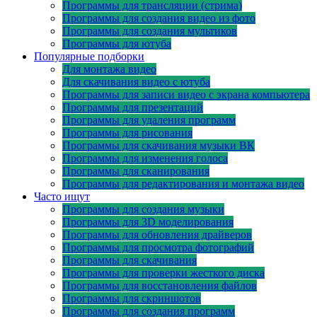
Программы для трансляции (стрима)
Программы для создания видео из фото
Программы для создания мультиков
Программы для ютуба
Популярные подборки
Для монтажа видео
Для скачивания видео с ютуба
Программы для записи видео с экрана компьютера
Программы для презентаций
Программы для удаления программ
Программы для рисования
Программы для скачивания музыки ВК
Программы для изменения голоса
Программы для сканирования
Программы для редактирования и монтажа видео
Часто ищут
Программы для создания музыки
Программы для 3D моделирования
Программы для обновления драйверов
Программы для просмотра фотографий
Программы для скачивания
Программы для проверки жесткого диска
Программы для восстановления файлов
Программы для скриншотов
Программы для создания программ