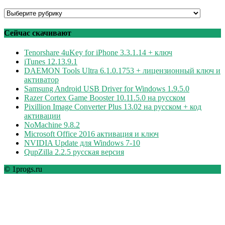
Программы
по
рубрикам
Сейчас скачивают
Tenorshare 4uKey for iPhone 3.3.1.14 + ключ
iTunes 12.13.9.1
DAEMON Tools Ultra 6.1.0.1753 + лицензионный ключ и
активатор
Samsung Android USB Driver for Windows 1.9.5.0
Razer Cortex Game Booster 10.11.5.0 на русском
Pixillion Image Converter Plus 13.02 на русском + код
активации
NoMachine 9.8.2
Microsoft Office 2016 активация и ключ
NVIDIA Update для Windows 7-10
QupZilla 2.2.5 русская версия
© 1progs.ru