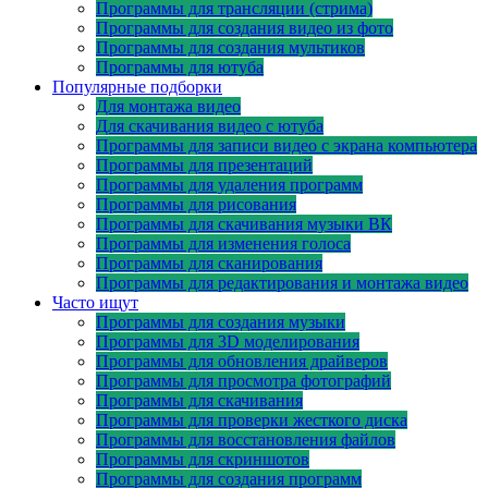
Программы для трансляции (стрима)
Программы для создания видео из фото
Программы для создания мультиков
Программы для ютуба
Популярные подборки
Для монтажа видео
Для скачивания видео с ютуба
Программы для записи видео с экрана компьютера
Программы для презентаций
Программы для удаления программ
Программы для рисования
Программы для скачивания музыки ВК
Программы для изменения голоса
Программы для сканирования
Программы для редактирования и монтажа видео
Часто ищут
Программы для создания музыки
Программы для 3D моделирования
Программы для обновления драйверов
Программы для просмотра фотографий
Программы для скачивания
Программы для проверки жесткого диска
Программы для восстановления файлов
Программы для скриншотов
Программы для создания программ