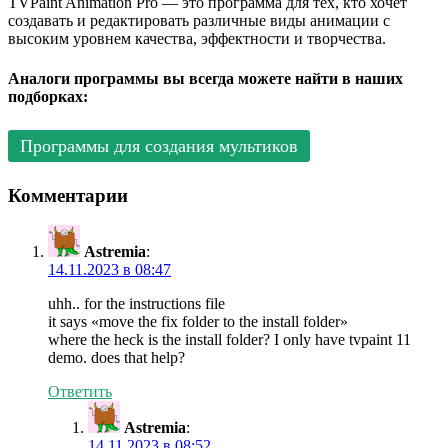
TVPaint Animation Pro — это программа для тех, кто хочет
создавать и редактировать различные виды анимации с
высоким уровнем качества, эффектности и творчества.
Аналоги программы вы всегда можете найти в наших
подборках:
Программы для создания мультиков
Комментарии
Astremia
:
14.11.2023 в 08:47
uhh.. for the instructions file
it says «move the fix folder to the install folder»
where the heck is the install folder? I only have tvpaint 11
demo. does that help?
Ответить
Astremia
:
14.11.2023 в 08:52