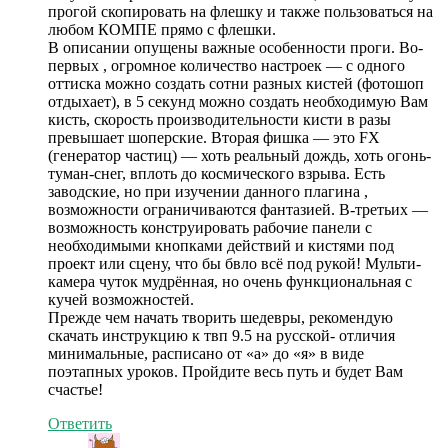
прогой скопировать на флешку и также пользоваться на
любом КОМПЕ прямо с флешки.
В описании опущены важные особенности проги. Во-
первых , огромное количество настроек — с одного
оттиска можно создать сотни разных кистей (фотошоп
отдыхает), в 5 секунд можно создать необходимую Вам
кисть, скорость производительности кисти в разы
превышает шоперские. Вторая фишка — это FX
(генератор частиц) — хоть реальный дождь, хоть огонь-
туман-снег, вплоть до космического взрыва. Есть
заводские, но при изучении данного плагина ,
возможности ограничиваются фантазией. В-третьих —
возможность конструировать рабочие панели с
необходимыми кнопками действий и кистями под
проект или сцену, что бы бвло всё под рукой! Мульти-
камера чуток мудрённая, но очень функциональная с
кучей возможностей.
Прежде чем начать творить шедевры, рекомендую
скачать инструкцию к твп 9.5 на русской- отличия
минимальные, расписано от «а» до «я» в виде
поэтапных уроков. Пройдите весь путь и будет Вам
счастье!
Ответить