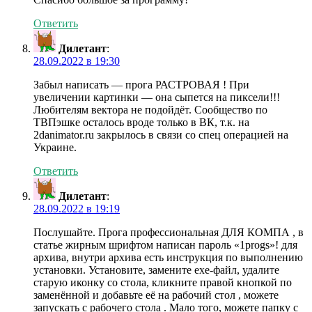
Ответить
Дилетант
:
28.09.2022 в 19:30
Забыл написать — прога РАСТРОВАЯ ! При
увеличении картинки — она сыпется на пиксели!!!
Любителям вектора не подойдёт. Сообщество по
ТВПэшке осталось вроде только в ВК, т.к. на
2danimator.ru закрылось в связи со спец операцией на
Украине.
Ответить
Дилетант
:
28.09.2022 в 19:19
Послушайте. Прога профессиональная ДЛЯ КОМПА , в
статье жирным шрифтом написан пароль «1progs»! для
архива, внутри архива есть инструкция по выполнению
установки. Установите, замените ехе-файл, удалите
старую иконку со стола, кликните правой кнопкой по
заменённой и добавьте её на рабочий стол , можете
запускать с рабочего стола . Мало того, можете папку с