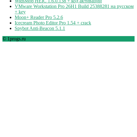
WidsMob HEIC 1.6.0.138 + код активации
VMware Workstation Pro 26H1 Build 25388281 на русском
+ key
Moon+ Reader Pro 5.2.6
Icecream Photo Editor Pro 1.54 + crack
Spybot Anti-Beacon 5.1.1
© 1progs.ru