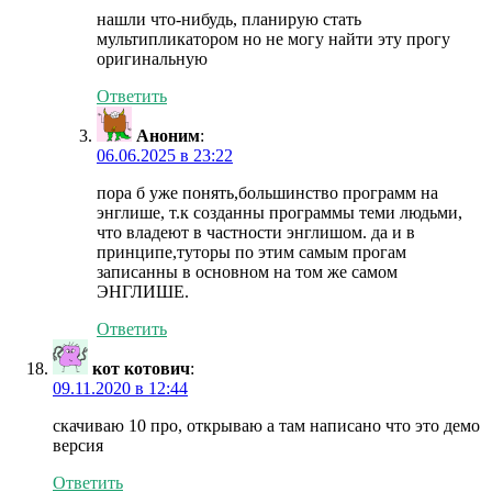
нашли что-нибудь, планирую стать
мультипликатором но не могу найти эту прогу
оригинальную
Ответить
Аноним
:
06.06.2025 в 23:22
пора б уже понять,большинство программ на
энглише, т.к созданны программы теми людьми,
что владеют в частности энглишом. да и в
принципе,туторы по этим самым прогам
записанны в основном на том же самом
ЭНГЛИШЕ.
Ответить
кот котович
:
09.11.2020 в 12:44
скачиваю 10 про, открываю а там написано что это демо
версия
Ответить