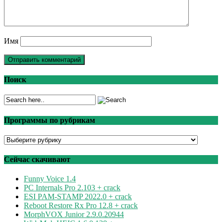
Имя
Поиск
Программы по рубрикам
Программы
по
рубрикам
Сейчас скачивают
Funny Voice 1.4
PC Internals Pro 2.103 + crack
ESI PAM-STAMP 2022.0 + crack
Reboot Restore Rx Pro 12.8 + crack
MorphVOX Junior 2.9.0.20944