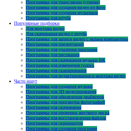
Программы для трансляции (стрима)
Программы для создания видео из фото
Программы для создания мультиков
Программы для ютуба
Популярные подборки
Для монтажа видео
Для скачивания видео с ютуба
Программы для записи видео с экрана компьютера
Программы для презентаций
Программы для удаления программ
Программы для рисования
Программы для скачивания музыки ВК
Программы для изменения голоса
Программы для сканирования
Программы для редактирования и монтажа видео
Часто ищут
Программы для создания музыки
Программы для 3D моделирования
Программы для обновления драйверов
Программы для просмотра фотографий
Программы для скачивания
Программы для проверки жесткого диска
Программы для восстановления файлов
Программы для скриншотов
Программы для создания программ