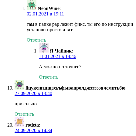
NeonWine
:
02.01.2021 в 19:11
там в папке рар лежит фикс, ты его по инструкции
установи просто и все
Ответить
Я Чайник
:
11.01.2021 в 14:46
А можно по точнее?
Ответить
йцукенгшщзхъъфывапролджэээээячсмитьбю
:
27.09.2020 в 13:40
прикольно
Ответить
rotleta
:
24.09.2020 в 14:34