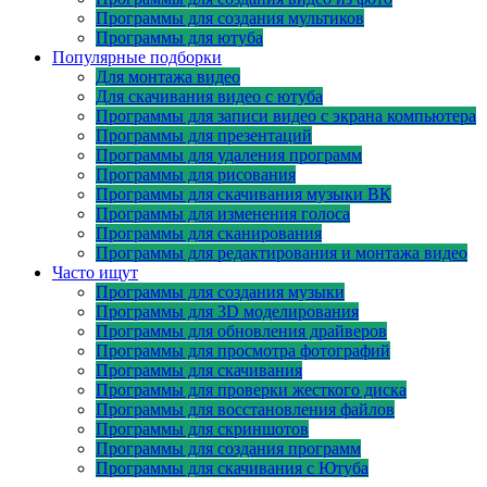
Программы для создания мультиков
Программы для ютуба
Популярные подборки
Для монтажа видео
Для скачивания видео с ютуба
Программы для записи видео с экрана компьютера
Программы для презентаций
Программы для удаления программ
Программы для рисования
Программы для скачивания музыки ВК
Программы для изменения голоса
Программы для сканирования
Программы для редактирования и монтажа видео
Часто ищут
Программы для создания музыки
Программы для 3D моделирования
Программы для обновления драйверов
Программы для просмотра фотографий
Программы для скачивания
Программы для проверки жесткого диска
Программы для восстановления файлов
Программы для скриншотов
Программы для создания программ
Программы для скачивания с Ютуба