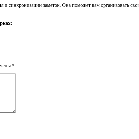
я и синхронизации заметок. Она поможет вам организовать свои 
рках:
ечены
*