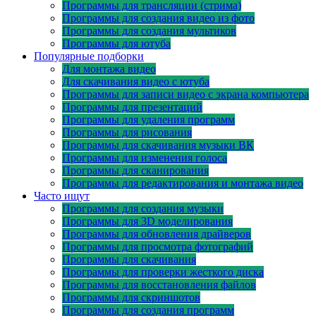
Программы для трансляции (стрима)
Программы для создания видео из фото
Программы для создания мультиков
Программы для ютуба
Популярные подборки
Для монтажа видео
Для скачивания видео с ютуба
Программы для записи видео с экрана компьютера
Программы для презентаций
Программы для удаления программ
Программы для рисования
Программы для скачивания музыки ВК
Программы для изменения голоса
Программы для сканирования
Программы для редактирования и монтажа видео
Часто ищут
Программы для создания музыки
Программы для 3D моделирования
Программы для обновления драйверов
Программы для просмотра фотографий
Программы для скачивания
Программы для проверки жесткого диска
Программы для восстановления файлов
Программы для скриншотов
Программы для создания программ