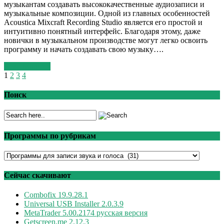
музыкантам создавать высококачественные аудиозаписи и
музыкальные композиции. Одной из главных особенностей
Acoustica Mixcraft Recording Studio является его простой и
интуитивно понятный интерфейс. Благодаря этому, даже
новички в музыкальном производстве могут легко освоить
программу и начать создавать свою музыку….
Read More >>
1
2
3
4
Поиск
Программы по рубрикам
Программы
по
рубрикам
Сейчас скачивают
Combofix 19.9.28.1
Universal USB Installer 2.0.3.9
MetaTrader 5.00.2174 русская версия
Getscreen.me 2.12.3