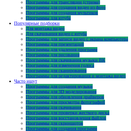
Программы для трансляции (стрима)
Программы для создания видео из фото
Программы для создания мультиков
Программы для ютуба
Популярные подборки
Для монтажа видео
Для скачивания видео с ютуба
Программы для записи видео с экрана компьютера
Программы для презентаций
Программы для удаления программ
Программы для рисования
Программы для скачивания музыки ВК
Программы для изменения голоса
Программы для сканирования
Программы для редактирования и монтажа видео
Часто ищут
Программы для создания музыки
Программы для 3D моделирования
Программы для обновления драйверов
Программы для просмотра фотографий
Программы для скачивания
Программы для проверки жесткого диска
Программы для восстановления файлов
Программы для скриншотов
Программы для создания программ