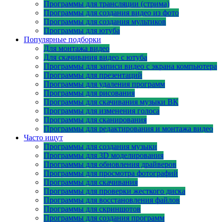
Программы для трансляции (стрима)
Программы для создания видео из фото
Программы для создания мультиков
Программы для ютуба
Популярные подборки
Для монтажа видео
Для скачивания видео с ютуба
Программы для записи видео с экрана компьютера
Программы для презентаций
Программы для удаления программ
Программы для рисования
Программы для скачивания музыки ВК
Программы для изменения голоса
Программы для сканирования
Программы для редактирования и монтажа видео
Часто ищут
Программы для создания музыки
Программы для 3D моделирования
Программы для обновления драйверов
Программы для просмотра фотографий
Программы для скачивания
Программы для проверки жесткого диска
Программы для восстановления файлов
Программы для скриншотов
Программы для создания программ