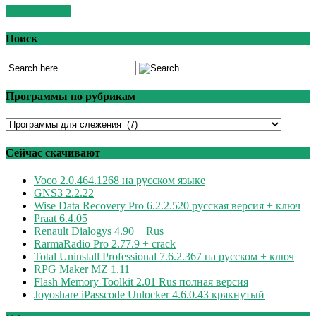
Read More >>
Поиск
Программы по рубрикам
Программы
по
рубрикам
Сейчас скачивают
Voco 2.0.464.1268 на русском языке
GNS3 2.2.22
Wise Data Recovery Pro 6.2.2.520 русская версия + ключ
Praat 6.4.05
Renault Dialogys 4.90 + Rus
RarmaRadio Pro 2.77.9 + crack
Total Uninstall Professional 7.6.2.367 на русском + ключ
RPG Maker MZ 1.11
Flash Memory Toolkit 2.01 Rus полная версия
Joyoshare iPasscode Unlocker 4.6.0.43 крякнутый