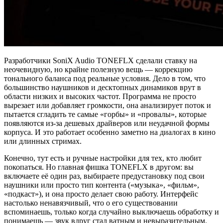
Разработчики SoniX Audio TONEFLX сделали ставку на
неочевидную, но крайне полезную вещь — коррекцию
тонального баланса под реальные условия. Дело в том, что
большинство наушников и десктопных динамиков врут в
области низких и высоких частот. Программа не просто
вырезает или добавляет громкости, она анализирует поток и
пытается сгладить те самые «горбы» и «провалы», которые
появляются из-за дешевых драйверов или неудачной формы
корпуса. И это работает особенно заметно на диалогах в кино
или длинных стримах.
Конечно, тут есть и ручные настройки для тех, кто любит
покопаться. Но главная фишка TONEFLX в другом: вы
включаете её один раз, выбираете предустановку под свои
наушники или просто тип контента («музыка», «фильм»,
«подкаст»), и она просто делает свою работу. Интерфейс
настолько ненавязчивый, что о его существовании
вспоминаешь, только когда случайно выключаешь обработку и
понимаешь — звук вдруг стал ватным и невыразительным.