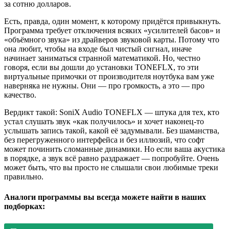
за сотню долларов.
Есть, правда, один момент, к которому придётся привыкнуть.
Программа требует отключения всяких «усилителей басов» и
«объёмного звука» из драйверов звуковой карты. Потому что
она любит, чтобы на входе был чистый сигнал, иначе
начинает заниматься странной математикой. Но, честно
говоря, если вы дошли до установки TONEFLX, то эти
виртуальные примочки от производителя ноутбука вам уже
наверняка не нужны. Они — про громкость, а это — про
качество.
Вердикт такой: SoniX Audio TONEFLX — штука для тех, кто
устал слушать звук «как получилось» и хочет наконец-то
услышать запись такой, какой её задумывали. Без шаманства,
без перегруженного интерфейса и без иллюзий, что софт
может починить сломанные динамики. Но если ваша акустика
в порядке, а звук всё равно раздражает — попробуйте. Очень
может быть, что вы просто не слышали свои любимые треки
правильно.
Аналоги программы вы всегда можете найти в наших
подборках: