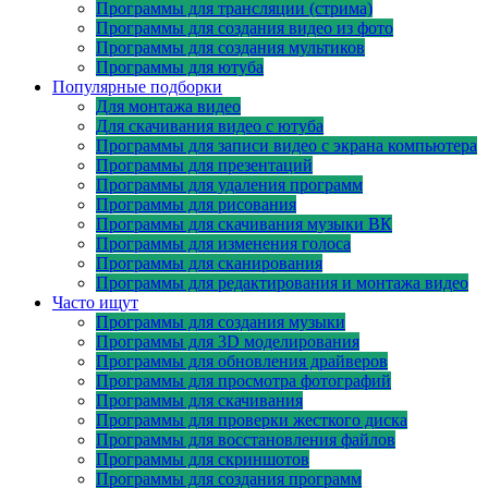
Программы для трансляции (стрима)
Программы для создания видео из фото
Программы для создания мультиков
Программы для ютуба
Популярные подборки
Для монтажа видео
Для скачивания видео с ютуба
Программы для записи видео с экрана компьютера
Программы для презентаций
Программы для удаления программ
Программы для рисования
Программы для скачивания музыки ВК
Программы для изменения голоса
Программы для сканирования
Программы для редактирования и монтажа видео
Часто ищут
Программы для создания музыки
Программы для 3D моделирования
Программы для обновления драйверов
Программы для просмотра фотографий
Программы для скачивания
Программы для проверки жесткого диска
Программы для восстановления файлов
Программы для скриншотов
Программы для создания программ