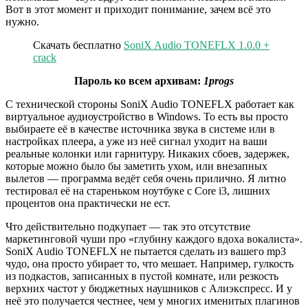
Вот в этот момент и приходит понимание, зачем всё это
нужно.
Скачать бесплатно
SoniX Audio TONEFLX 1.0.0 +
crack
Пароль ко всем архивам:
1progs
С технической стороны SoniX Audio TONEFLX работает как
виртуальное аудиоустройство в Windows. То есть вы просто
выбираете её в качестве источника звука в системе или в
настройках плеера, а уже из неё сигнал уходит на ваши
реальные колонки или гарнитуру. Никаких сбоев, задержек,
которые можно было бы заметить ухом, или внезапных
вылетов — программа ведёт себя очень прилично. Я литно
тестировал её на стареньком ноутбуке с Core i3, лишних
процентов она практически не ест.
Что действительно подкупает — так это отсутствие
маркетинговой чуши про «глубину каждого вдоха вокалиста».
SoniX Audio TONEFLX не пытается сделать из вашего mp3
чудо, она просто убирает то, что мешает. Например, гулкость
из подкастов, записанных в пустой комнате, или резкость
верхних частот у бюджетных наушников с Алиэкспресс. И у
неё это получается честнее, чем у многих именитых плагинов