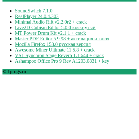
SoundSwitch 7.1.0
RealPlayer 24.0.4.303
Minimal Audio Rift v2.2.0r2 + crack
Live2D Cubism Editor 5.0.0 крякнутый
MT Power Drum Kit v2.1.1 + crack
Master PDF Editor 5.9.98 + активация и ключ
Mozilla Firefox 153.0 русская версия
Awesome Miner Ultimate 11.5.8 + crack
VSL Synchron Stage Reverb 1.1.644 + crack
Ashampoo Office Pro 9 Rev A1203.0831 + key
© 1progs.ru