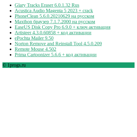
Glary Tracks Eraser 6.0.1.32 Rus
Acustica Audio Magenta 5 2023 + crack
PhoneClean 5.6.0.20210629 на русском
Maxthon браузер 7.1.7.2000 на русском
EaseUS Disk Copy Pro 6.9.0 + ключ активация
Artisteer 4.3.0.60858 + код активации
ePochta Mailer 9.50
Norton Remove and Reinstall Tool 4.5.0.209
Remote Mouse 4.502
Prima Cartoonizer 5.6.6 + код активации
© 1progs.ru