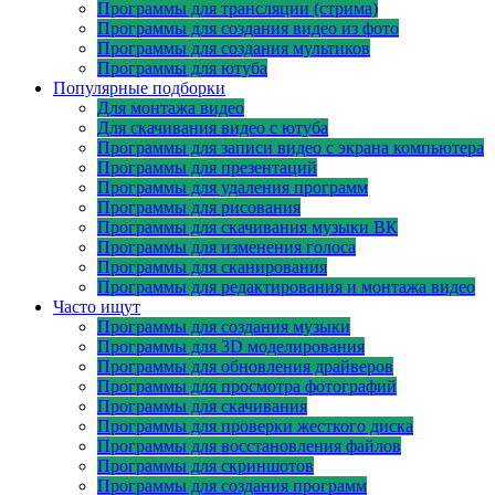
Программы для трансляции (стрима)
Программы для создания видео из фото
Программы для создания мультиков
Программы для ютуба
Популярные подборки
Для монтажа видео
Для скачивания видео с ютуба
Программы для записи видео с экрана компьютера
Программы для презентаций
Программы для удаления программ
Программы для рисования
Программы для скачивания музыки ВК
Программы для изменения голоса
Программы для сканирования
Программы для редактирования и монтажа видео
Часто ищут
Программы для создания музыки
Программы для 3D моделирования
Программы для обновления драйверов
Программы для просмотра фотографий
Программы для скачивания
Программы для проверки жесткого диска
Программы для восстановления файлов
Программы для скриншотов
Программы для создания программ