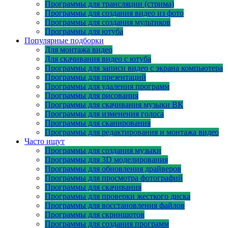
Программы для трансляции (стрима)
Программы для создания видео из фото
Программы для создания мультиков
Программы для ютуба
Популярные подборки
Для монтажа видео
Для скачивания видео с ютуба
Программы для записи видео с экрана компьютера
Программы для презентаций
Программы для удаления программ
Программы для рисования
Программы для скачивания музыки ВК
Программы для изменения голоса
Программы для сканирования
Программы для редактирования и монтажа видео
Часто ищут
Программы для создания музыки
Программы для 3D моделирования
Программы для обновления драйверов
Программы для просмотра фотографий
Программы для скачивания
Программы для проверки жесткого диска
Программы для восстановления файлов
Программы для скриншотов
Программы для создания программ