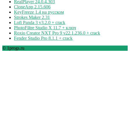
RealPlayer 24.0.4.303
CloneApp 2.15.606
KeyFreeze 1.4 на русском
Strokes Maker 2.31
Lofi Panda 3 v3.2.0 + crack
PhotoFiltre Studio X 11.7 + ключ
Roxio Creator NXT Pro 9 v22.1.236.0 + crack
Fender Studio Pro 8.1.1 + crack
© 1progs.ru