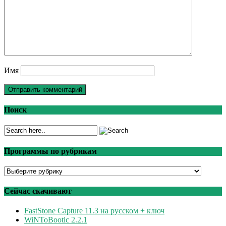
Имя
Поиск
Программы по рубрикам
Программы
по
рубрикам
Сейчас скачивают
FastStone Capture 11.3 на русском + ключ
WiNToBootic 2.2.1