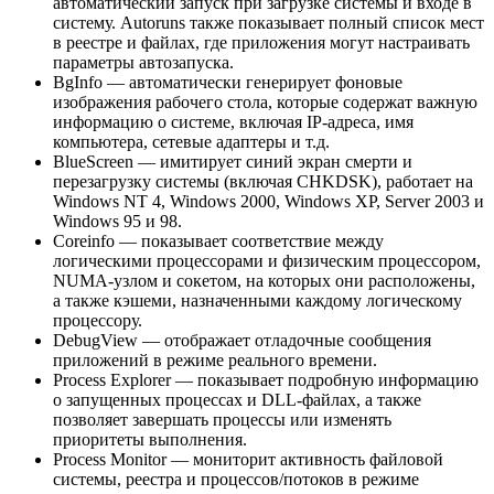
автоматический запуск при загрузке системы и входе в
систему. Autoruns также показывает полный список мест
в реестре и файлах, где приложения могут настраивать
параметры автозапуска.
BgInfo — автоматически генерирует фоновые
изображения рабочего стола, которые содержат важную
информацию о системе, включая IP-адреса, имя
компьютера, сетевые адаптеры и т.д.
BlueScreen — имитирует синий экран смерти и
перезагрузку системы (включая CHKDSK), работает на
Windows NT 4, Windows 2000, Windows XP, Server 2003 и
Windows 95 и 98.
Coreinfo — показывает соответствие между
логическими процессорами и физическим процессором,
NUMA-узлом и сокетом, на которых они расположены,
а также кэшеми, назначенными каждому логическому
процессору.
DebugView — отображает отладочные сообщения
приложений в режиме реального времени.
Process Explorer — показывает подробную информацию
о запущенных процессах и DLL-файлах, а также
позволяет завершать процессы или изменять
приоритеты выполнения.
Process Monitor — мониторит активность файловой
системы, реестра и процессов/потоков в режиме