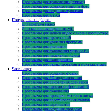
Программы для трансляции (стрима)
Программы для создания видео из фото
Программы для создания мультиков
Программы для ютуба
Популярные подборки
Для монтажа видео
Для скачивания видео с ютуба
Программы для записи видео с экрана компьютера
Программы для презентаций
Программы для удаления программ
Программы для рисования
Программы для скачивания музыки ВК
Программы для изменения голоса
Программы для сканирования
Программы для редактирования и монтажа видео
Часто ищут
Программы для создания музыки
Программы для 3D моделирования
Программы для обновления драйверов
Программы для просмотра фотографий
Программы для скачивания
Программы для проверки жесткого диска
Программы для восстановления файлов
Программы для скриншотов
Программы для создания программ