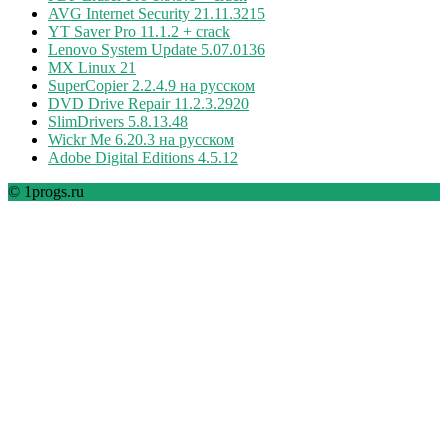
AVG Internet Security 21.11.3215
YT Saver Pro 11.1.2 + crack
Lenovo System Update 5.07.0136
MX Linux 21
SuperCopier 2.2.4.9 на русском
DVD Drive Repair 11.2.3.2920
SlimDrivers 5.8.13.48
Wickr Me 6.20.3 на русском
Adobe Digital Editions 4.5.12
© 1progs.ru