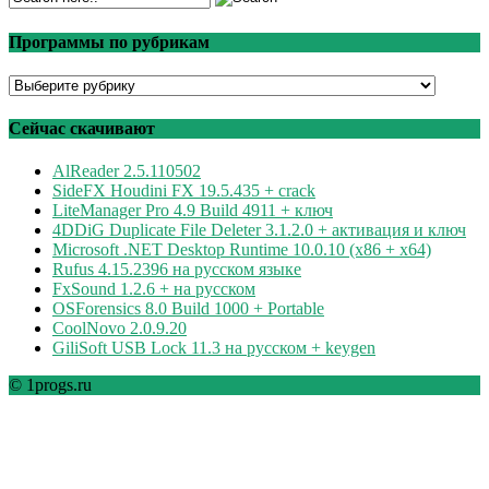
Программы по рубрикам
Программы
по
рубрикам
Сейчас скачивают
AlReader 2.5.110502
SideFX Houdini FX 19.5.435 + crack
LiteManager Pro 4.9 Build 4911 + ключ
4DDiG Duplicate File Deleter 3.1.2.0 + активация и ключ
Microsoft .NET Desktop Runtime 10.0.10 (x86 + x64)
Rufus 4.15.2396 на русском языке
FxSound 1.2.6 + на русском
OSForensics 8.0 Build 1000 + Portable
CoolNovo 2.0.9.20
GiliSoft USB Lock 11.3 на русском + keygen
© 1progs.ru