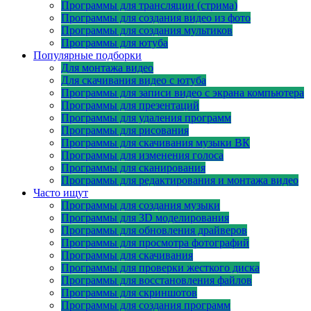
Программы для трансляции (стрима)
Программы для создания видео из фото
Программы для создания мультиков
Программы для ютуба
Популярные подборки
Для монтажа видео
Для скачивания видео с ютуба
Программы для записи видео с экрана компьютера
Программы для презентаций
Программы для удаления программ
Программы для рисования
Программы для скачивания музыки ВК
Программы для изменения голоса
Программы для сканирования
Программы для редактирования и монтажа видео
Часто ищут
Программы для создания музыки
Программы для 3D моделирования
Программы для обновления драйверов
Программы для просмотра фотографий
Программы для скачивания
Программы для проверки жесткого диска
Программы для восстановления файлов
Программы для скриншотов
Программы для создания программ