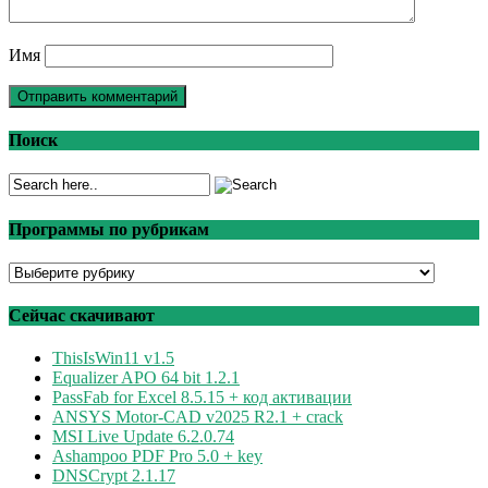
Имя
Поиск
Программы по рубрикам
Программы
по
рубрикам
Сейчас скачивают
ThisIsWin11 v1.5
Equalizer APO 64 bit 1.2.1
PassFab for Excel 8.5.15 + код активации
ANSYS Motor-CAD v2025 R2.1 + crack
MSI Live Update 6.2.0.74
Ashampoo PDF Pro 5.0 + key
DNSCrypt 2.1.17