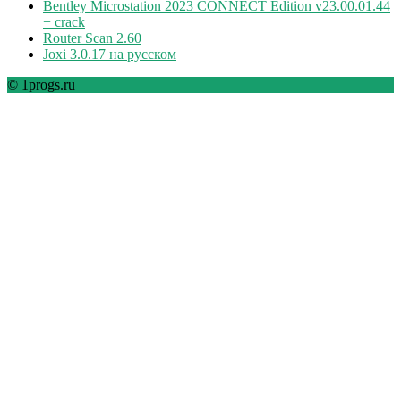
Bentley Microstation 2023 CONNECT Edition v23.00.01.44
+ crack
Router Scan 2.60
Joxi 3.0.17 на русском
© 1progs.ru