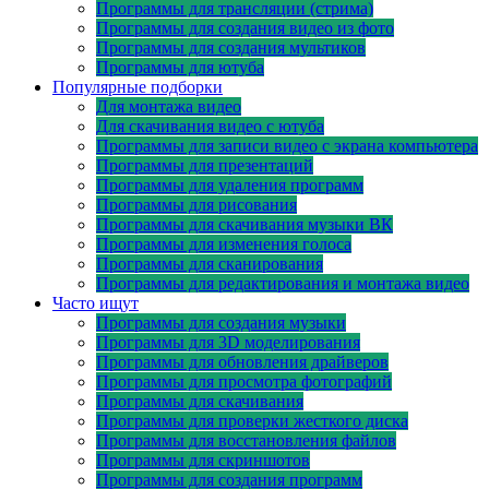
Программы для трансляции (стрима)
Программы для создания видео из фото
Программы для создания мультиков
Программы для ютуба
Популярные подборки
Для монтажа видео
Для скачивания видео с ютуба
Программы для записи видео с экрана компьютера
Программы для презентаций
Программы для удаления программ
Программы для рисования
Программы для скачивания музыки ВК
Программы для изменения голоса
Программы для сканирования
Программы для редактирования и монтажа видео
Часто ищут
Программы для создания музыки
Программы для 3D моделирования
Программы для обновления драйверов
Программы для просмотра фотографий
Программы для скачивания
Программы для проверки жесткого диска
Программы для восстановления файлов
Программы для скриншотов
Программы для создания программ