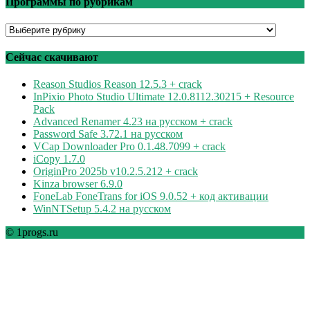
Программы по рубрикам
Программы
по
рубрикам
Сейчас скачивают
Reason Studios Reason 12.5.3 + crack
InPixio Photo Studio Ultimate 12.0.8112.30215 + Resource
Pack
Advanced Renamer 4.23 на русском + crack
Password Safe 3.72.1 на русском
VCap Downloader Pro 0.1.48.7099 + crack
iCopy 1.7.0
OriginPro 2025b v10.2.5.212 + crack
Kinza browser 6.9.0
FoneLab FoneTrans for iOS 9.0.52 + код активации
WinNTSetup 5.4.2 на русском
© 1progs.ru