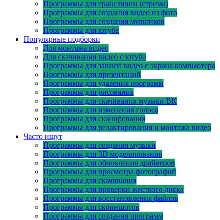
Программы для трансляции (стрима)
Программы для создания видео из фото
Программы для создания мультиков
Программы для ютуба
Популярные подборки
Для монтажа видео
Для скачивания видео с ютуба
Программы для записи видео с экрана компьютера
Программы для презентаций
Программы для удаления программ
Программы для рисования
Программы для скачивания музыки ВК
Программы для изменения голоса
Программы для сканирования
Программы для редактирования и монтажа видео
Часто ищут
Программы для создания музыки
Программы для 3D моделирования
Программы для обновления драйверов
Программы для просмотра фотографий
Программы для скачивания
Программы для проверки жесткого диска
Программы для восстановления файлов
Программы для скриншотов
Программы для создания программ