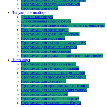
Программы для создания мультиков
Программы для ютуба
Популярные подборки
Для монтажа видео
Для скачивания видео с ютуба
Программы для записи видео с экрана компьютера
Программы для презентаций
Программы для удаления программ
Программы для рисования
Программы для скачивания музыки ВК
Программы для изменения голоса
Программы для сканирования
Программы для редактирования и монтажа видео
Часто ищут
Программы для создания музыки
Программы для 3D моделирования
Программы для обновления драйверов
Программы для просмотра фотографий
Программы для скачивания
Программы для проверки жесткого диска
Программы для восстановления файлов
Программы для скриншотов
Программы для создания программ
Программы для скачивания с Ютуба