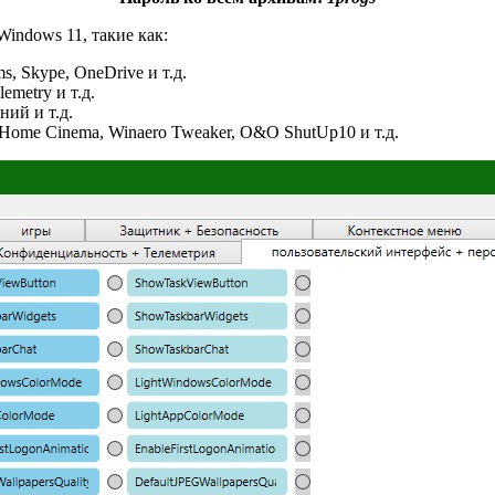
indows 11, такие как:
, Skype, OneDrive и т.д.
emetry и т.д.
ний и т.д.
 Home Cinema, Winaero Tweaker, O&O ShutUp10 и т.д.