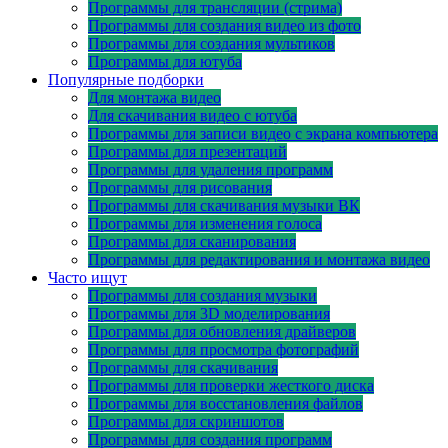
Программы для трансляции (стрима)
Программы для создания видео из фото
Программы для создания мультиков
Программы для ютуба
Популярные подборки
Для монтажа видео
Для скачивания видео с ютуба
Программы для записи видео с экрана компьютера
Программы для презентаций
Программы для удаления программ
Программы для рисования
Программы для скачивания музыки ВК
Программы для изменения голоса
Программы для сканирования
Программы для редактирования и монтажа видео
Часто ищут
Программы для создания музыки
Программы для 3D моделирования
Программы для обновления драйверов
Программы для просмотра фотографий
Программы для скачивания
Программы для проверки жесткого диска
Программы для восстановления файлов
Программы для скриншотов
Программы для создания программ