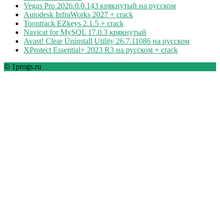
Vegas Pro 2026.0.0.143 крякнутый на русском
Autodesk InfraWorks 2027 + crack
Toontrack EZkeys 2.1.5 + crack
Navicat for MySQL 17.0.3 крякнутый
Avast! Clear Uninstall Utility 26.7.11086 на русском
XProtect Essential+ 2023 R3 на русском + crack
© 1progs.ru