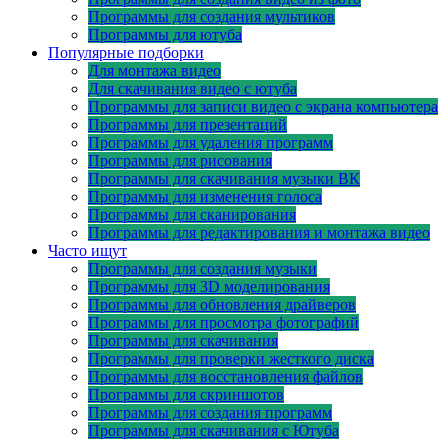
Программы для создания мультиков
Программы для ютуба
Популярные подборки
Для монтажа видео
Для скачивания видео с ютуба
Программы для записи видео с экрана компьютера
Программы для презентаций
Программы для удаления программ
Программы для рисования
Программы для скачивания музыки ВК
Программы для изменения голоса
Программы для сканирования
Программы для редактирования и монтажа видео
Часто ищут
Программы для создания музыки
Программы для 3D моделирования
Программы для обновления драйверов
Программы для просмотра фотографий
Программы для скачивания
Программы для проверки жесткого диска
Программы для восстановления файлов
Программы для скриншотов
Программы для создания программ
Программы для скачивания с Ютуба