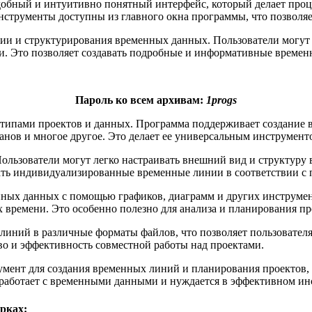
удобный и интуитивно понятный интерфейс, который делает про
нструменты доступны из главного окна программы, что позволяе
и и структурирования временных данных. Пользователи могут л
ими. Это позволяет создавать подробные и информативные време
Пароль ко всем архивам:
1progs
и типами проектов и данных. Программа поддерживает создание
анов и многое другое. Это делает ее универсальным инструмент
Пользователи могут легко настраивать внешний вид и структур
авать индивидуализированные временные линии в соответствии с
нных данных с помощью графиков, диаграмм и других инструмен
 времени. Это особенно полезно для анализа и планирования пр
иний в различные форматы файлов, что позволяет пользователя
о и эффективность совместной работы над проектами.
умент для создания временных линий и планирования проектов
работает с временными данными и нуждается в эффективном инс
рках: