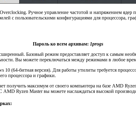
verclocking. Ручное управление частотой и напряжением ядер 
илей с пользовательскими конфигурациями для процессора, гр
Пароль ко всем архивам:
1progs
асширенный. Базовый режим предоставляет доступ к самым нео
ьности. Вы можете переключаться между режимами в любое врем
s 10 (64-битная версия). Для работы утилиты требуется проц
его процессора и графики.
чет получить максимум от своего компьютера на базе AMD Ryzen™
 С AMD Ryzen Master вы можете наслаждаться высокой производит
рках: