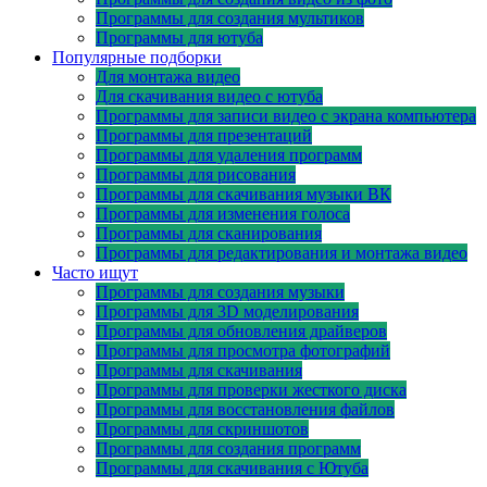
Программы для создания мультиков
Программы для ютуба
Популярные подборки
Для монтажа видео
Для скачивания видео с ютуба
Программы для записи видео с экрана компьютера
Программы для презентаций
Программы для удаления программ
Программы для рисования
Программы для скачивания музыки ВК
Программы для изменения голоса
Программы для сканирования
Программы для редактирования и монтажа видео
Часто ищут
Программы для создания музыки
Программы для 3D моделирования
Программы для обновления драйверов
Программы для просмотра фотографий
Программы для скачивания
Программы для проверки жесткого диска
Программы для восстановления файлов
Программы для скриншотов
Программы для создания программ
Программы для скачивания с Ютуба