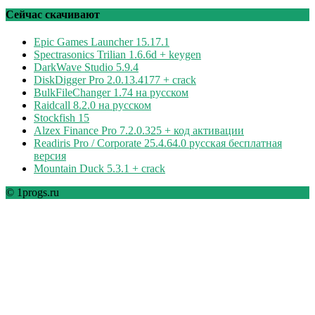
рубрикам
Сейчас скачивают
Epic Games Launcher 15.17.1
Spectrasonics Trilian 1.6.6d + keygen
DarkWave Studio 5.9.4
DiskDigger Pro 2.0.13.4177 + crack
BulkFileChanger 1.74 на русском
Raidcall 8.2.0 на русском
Stockfish 15
Alzex Finance Pro 7.2.0.325 + код активации
Readiris Pro / Corporate 25.4.64.0 русская бесплатная
версия
Mountain Duck 5.3.1 + crack
© 1progs.ru