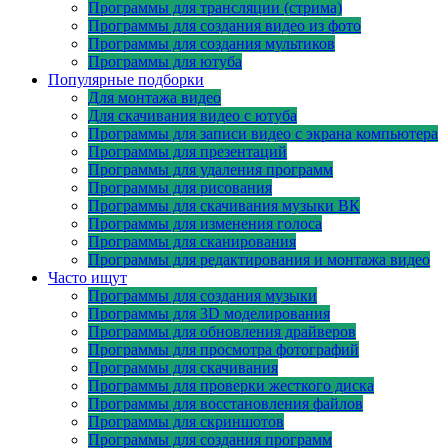
Программы для трансляции (стрима)
Программы для создания видео из фото
Программы для создания мультиков
Программы для ютуба
Популярные подборки
Для монтажа видео
Для скачивания видео с ютуба
Программы для записи видео с экрана компьютера
Программы для презентаций
Программы для удаления программ
Программы для рисования
Программы для скачивания музыки ВК
Программы для изменения голоса
Программы для сканирования
Программы для редактирования и монтажа видео
Часто ищут
Программы для создания музыки
Программы для 3D моделирования
Программы для обновления драйверов
Программы для просмотра фотографий
Программы для скачивания
Программы для проверки жесткого диска
Программы для восстановления файлов
Программы для скриншотов
Программы для создания программ