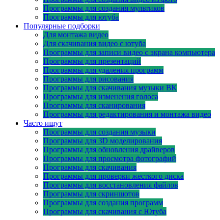
Программы для создания мультиков
Программы для ютуба
Популярные подборки
Для монтажа видео
Для скачивания видео с ютуба
Программы для записи видео с экрана компьютера
Программы для презентаций
Программы для удаления программ
Программы для рисования
Программы для скачивания музыки ВК
Программы для изменения голоса
Программы для сканирования
Программы для редактирования и монтажа видео
Часто ищут
Программы для создания музыки
Программы для 3D моделирования
Программы для обновления драйверов
Программы для просмотра фотографий
Программы для скачивания
Программы для проверки жесткого диска
Программы для восстановления файлов
Программы для скриншотов
Программы для создания программ
Программы для скачивания с Ютуба