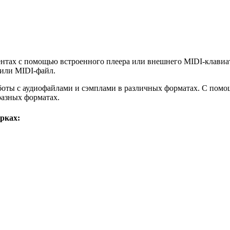
ментах с помощью встроенного плеера или внешнего MIDI-клавиа
 или MIDI-файл.
боты с аудиофайлами и сэмплами в различных форматах. С помощ
 разных форматах.
рках: