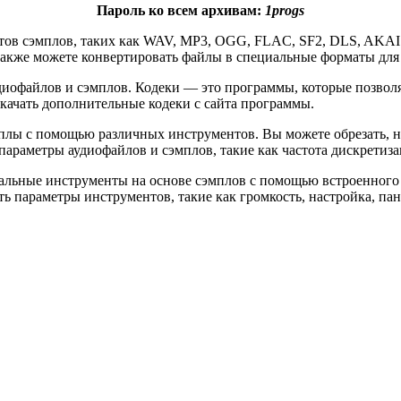
Пароль ко всем архивам:
1progs
тов сэмплов, таких как WAV, MP3, OGG, FLAC, SF2, DLS, AKAI
акже можете конвертировать файлы в специальные форматы для п
удиофайлов и сэмплов. Кодеки — это программы, которые позво
качать дополнительные кодеки с сайта программы.
мплы с помощью различных инструментов. Вы можете обрезать, н
араметры аудиофайлов и сэмплов, такие как частота дискретизац
ыкальные инструменты на основе сэмплов с помощью встроенного
ь параметры инструментов, такие как громкость, настройка, пан