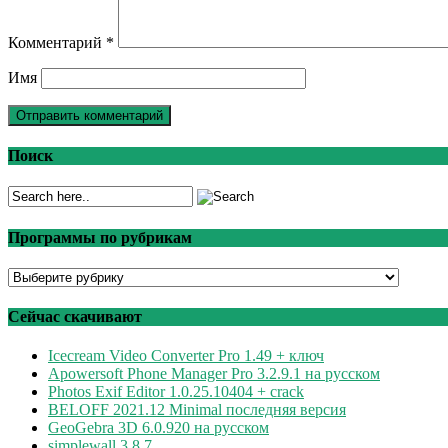
Комментарий
*
Имя
Поиск
Программы по рубрикам
Программы
по
рубрикам
Сейчас скачивают
Icecream Video Converter Pro 1.49 + ключ
Apowersoft Phone Manager Pro 3.2.9.1 на русском
Photos Exif Editor 1.0.25.10404 + crack
BELOFF 2021.12 Minimal последняя версия
GeoGebra 3D 6.0.920 на русском
simplewall 3.8.7