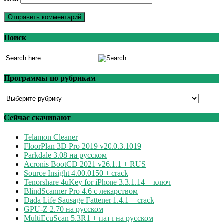
Поиск
Программы по рубрикам
Программы
по
рубрикам
Сейчас скачивают
Telamon Cleaner
FloorPlan 3D Pro 2019 v20.0.3.1019
Parkdale 3.08 на русском
Acronis BootCD 2021 v26.1.1 + RUS
Source Insight 4.00.0150 + crack
Tenorshare 4uKey for iPhone 3.3.1.14 + ключ
BlindScanner Pro 4.6 с лекарством
Dada Life Sausage Fattener 1.4.1 + crack
GPU-Z 2.70 на русском
MultiEcuScan 5.3R1 + патч на русском