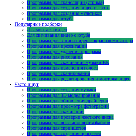
Программы для трансляции (стрима)
Программы для создания видео из фото
Программы для создания мультиков
Программы для ютуба
Популярные подборки
Для монтажа видео
Для скачивания видео с ютуба
Программы для записи видео с экрана компьютера
Программы для презентаций
Программы для удаления программ
Программы для рисования
Программы для скачивания музыки ВК
Программы для изменения голоса
Программы для сканирования
Программы для редактирования и монтажа видео
Часто ищут
Программы для создания музыки
Программы для 3D моделирования
Программы для обновления драйверов
Программы для просмотра фотографий
Программы для скачивания
Программы для проверки жесткого диска
Программы для восстановления файлов
Программы для скриншотов
Программы для создания программ