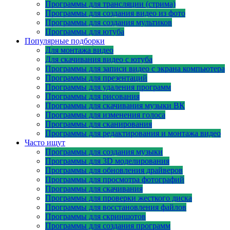
Программы для трансляции (стрима)
Программы для создания видео из фото
Программы для создания мультиков
Программы для ютуба
Популярные подборки
Для монтажа видео
Для скачивания видео с ютуба
Программы для записи видео с экрана компьютера
Программы для презентаций
Программы для удаления программ
Программы для рисования
Программы для скачивания музыки ВК
Программы для изменения голоса
Программы для сканирования
Программы для редактирования и монтажа видео
Часто ищут
Программы для создания музыки
Программы для 3D моделирования
Программы для обновления драйверов
Программы для просмотра фотографий
Программы для скачивания
Программы для проверки жесткого диска
Программы для восстановления файлов
Программы для скриншотов
Программы для создания программ