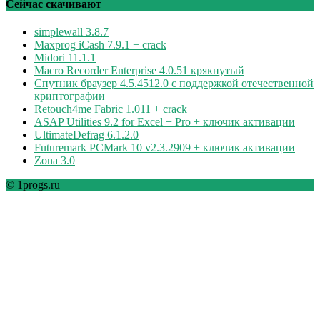
рубрикам
Сейчас скачивают
simplewall 3.8.7
Maxprog iCash 7.9.1 + crack
Midori 11.1.1
Macro Recorder Enterprise 4.0.51 крякнутый
Спутник браузер 4.5.4512.0 с поддержкой отечественной
криптографии
Retouch4me Fabric 1.011 + crack
ASAP Utilities 9.2 for Excel + Pro + ключик активации
UltimateDefrag 6.1.2.0
Futuremark PCMark 10 v2.3.2909 + ключик активации
Zona 3.0
© 1progs.ru