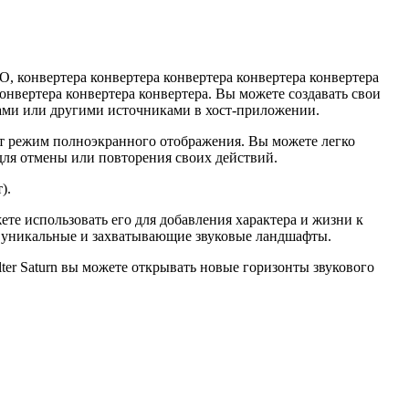
O, конвертера конвертера конвертера конвертера конвертера
конвертера конвертера конвертера. Вы можете создавать свои
ами или другими источниками в хост-приложении.
ет режим полноэкранного отображения. Вы можете легко
ля отмены или повторения своих действий.
).
ете использовать его для добавления характера и жизни к
ть уникальные и захватывающие звуковые ландшафты.
ilter Saturn вы можете открывать новые горизонты звукового