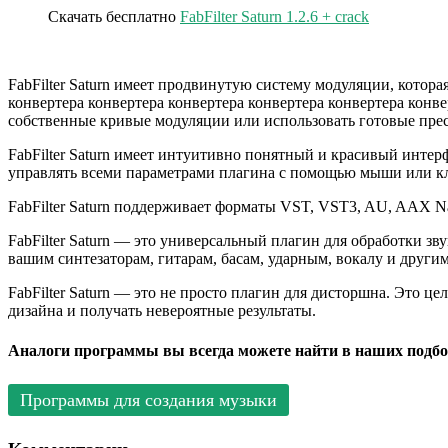
Скачать бесплатно
FabFilter Saturn 1.2.6 + crack
FabFilter Saturn имеет продвинутую систему модуляции, котор
конвертера конвертера конвертера конвертера конвертера конве
собственные кривые модуляции или использовать готовые пре
FabFilter Saturn имеет интуитивно понятный и красивый инте
управлять всеми параметрами плагина с помощью мыши или кл
FabFilter Saturn поддерживает форматы VST, VST3, AU, AAX Nati
FabFilter Saturn — это универсальный плагин для обработки зв
вашим синтезаторам, гитарам, басам, ударным, вокалу и други
FabFilter Saturn — это не просто плагин для дисторшна. Это це
дизайна и получать невероятные результаты.
Аналоги программы вы всегда можете найти в наших подбо
Программы для создания музыки