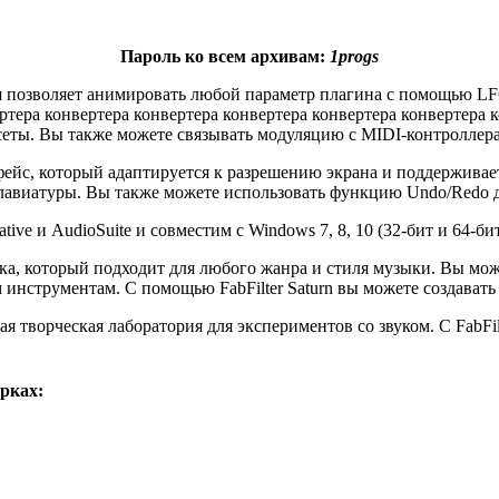
Пароль ко всем архивам:
1progs
ая позволяет анимировать любой параметр плагина с помощью LF
ртера конвертера конвертера конвертера конвертера конвертера 
сеты. Вы также можете связывать модуляцию с MIDI-контроллер
рфейс, который адаптируется к разрешению экрана и поддержива
авиатуры. Вы также можете использовать функцию Undo/Redo д
ve и AudioSuite и совместим с Windows 7, 8, 10 (32-бит и 64-бит
ука, который подходит для любого жанра и стиля музыки. Вы мож
м инструментам. С помощью FabFilter Saturn вы можете создава
лая творческая лаборатория для экспериментов со звуком. С FabF
рках: