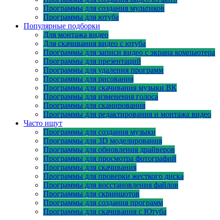
Программы для создания мультиков
Программы для ютуба
Популярные подборки
Для монтажа видео
Для скачивания видео с ютуба
Программы для записи видео с экрана компьютера
Программы для презентаций
Программы для удаления программ
Программы для рисования
Программы для скачивания музыки ВК
Программы для изменения голоса
Программы для сканирования
Программы для редактирования и монтажа видео
Часто ищут
Программы для создания музыки
Программы для 3D моделирования
Программы для обновления драйверов
Программы для просмотра фотографий
Программы для скачивания
Программы для проверки жесткого диска
Программы для восстановления файлов
Программы для скриншотов
Программы для создания программ
Программы для скачивания с Ютуба