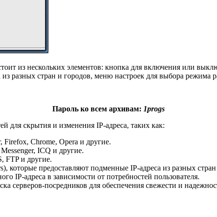
стоит из нескольких элементов: кнопка для включения или выклю
 из разных стран и городов, меню настроек для выбора режима р
Пароль ко всем архивам:
1progs
й для скрытия и изменения IP-адреса, таких как:
 Firefox, Chrome, Opera и другие.
essenger, ICQ и другие.
 FTP и другие.
s), которые предоставляют подменные IP-адреса из разных стран
го IP-адреса в зависимости от потребностей пользователя.
ка серверов-посредников для обеспечения свежести и надежнос