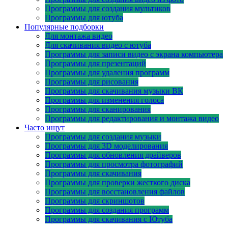
Программы для создания мультиков
Программы для ютуба
Популярные подборки
Для монтажа видео
Для скачивания видео с ютуба
Программы для записи видео с экрана компьютера
Программы для презентаций
Программы для удаления программ
Программы для рисования
Программы для скачивания музыки ВК
Программы для изменения голоса
Программы для сканирования
Программы для редактирования и монтажа видео
Часто ищут
Программы для создания музыки
Программы для 3D моделирования
Программы для обновления драйверов
Программы для просмотра фотографий
Программы для скачивания
Программы для проверки жесткого диска
Программы для восстановления файлов
Программы для скриншотов
Программы для создания программ
Программы для скачивания с Ютуба