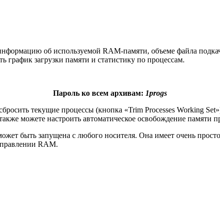
информацию об используемой RAM-памяти, объеме файла подка
ь график загрузки памяти и статистику по процессам.
Пароль ко всем архивам:
1progs
росить текущие процессы (кнопка «Trim Processes Working Set»)
также можете настроить автоматическое освобождение памяти пр
 может быть запущена с любого носителя. Она имеет очень прос
 управлении RAM.