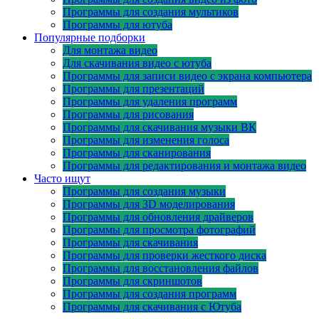
Программы для создания мультиков
Программы для ютуба
Популярные подборки
Для монтажа видео
Для скачивания видео с ютуба
Программы для записи видео с экрана компьютера
Программы для презентаций
Программы для удаления программ
Программы для рисования
Программы для скачивания музыки ВК
Программы для изменения голоса
Программы для сканирования
Программы для редактирования и монтажа видео
Часто ищут
Программы для создания музыки
Программы для 3D моделирования
Программы для обновления драйверов
Программы для просмотра фотографий
Программы для скачивания
Программы для проверки жесткого диска
Программы для восстановления файлов
Программы для скриншотов
Программы для создания программ
Программы для скачивания с Ютуба