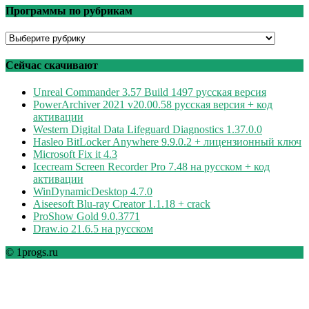
Программы по рубрикам
Программы
по
рубрикам
Сейчас скачивают
Unreal Commander 3.57 Build 1497 русская версия
PowerArchiver 2021 v20.00.58 русская версия + код
активации
Western Digital Data Lifeguard Diagnostics 1.37.0.0
Hasleo BitLocker Anywhere 9.9.0.2 + лицензионный ключ
Microsoft Fix it 4.3
Icecream Screen Recorder Pro 7.48 на русском + код
активации
WinDynamicDesktop 4.7.0
Aiseesoft Blu-ray Creator 1.1.18 + crack
ProShow Gold 9.0.3771
Draw.io 21.6.5 на русском
© 1progs.ru