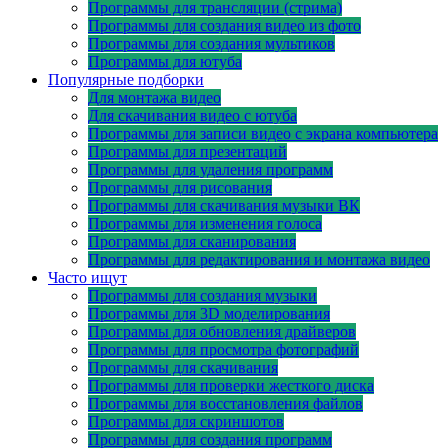
Программы для трансляции (стрима)
Программы для создания видео из фото
Программы для создания мультиков
Программы для ютуба
Популярные подборки
Для монтажа видео
Для скачивания видео с ютуба
Программы для записи видео с экрана компьютера
Программы для презентаций
Программы для удаления программ
Программы для рисования
Программы для скачивания музыки ВК
Программы для изменения голоса
Программы для сканирования
Программы для редактирования и монтажа видео
Часто ищут
Программы для создания музыки
Программы для 3D моделирования
Программы для обновления драйверов
Программы для просмотра фотографий
Программы для скачивания
Программы для проверки жесткого диска
Программы для восстановления файлов
Программы для скриншотов
Программы для создания программ