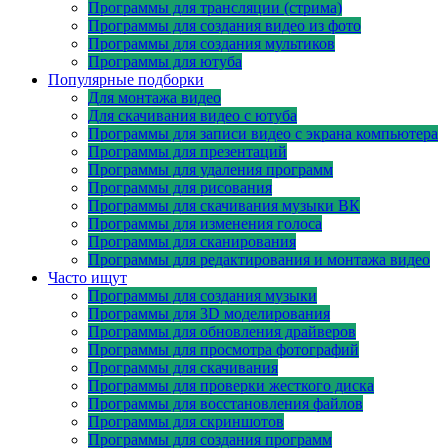
Программы для трансляции (стрима)
Программы для создания видео из фото
Программы для создания мультиков
Программы для ютуба
Популярные подборки
Для монтажа видео
Для скачивания видео с ютуба
Программы для записи видео с экрана компьютера
Программы для презентаций
Программы для удаления программ
Программы для рисования
Программы для скачивания музыки ВК
Программы для изменения голоса
Программы для сканирования
Программы для редактирования и монтажа видео
Часто ищут
Программы для создания музыки
Программы для 3D моделирования
Программы для обновления драйверов
Программы для просмотра фотографий
Программы для скачивания
Программы для проверки жесткого диска
Программы для восстановления файлов
Программы для скриншотов
Программы для создания программ