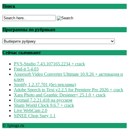
Поиск
Программы по рубрикам
Программы
по
рубрикам
Сейчас скачивают
PVS-Studio 7.43.107165.2234 + crack
Find-it 5.4.03
Aiseesoft Video Converter Ultimate 10.9.26 + активация и
ключ
Spotify 1.2.37.701 (без рекламы)
Adobe Speech to Text v2.2.5 for Premiere Pro 2026 + crack
Xara Photo and Graphic Designer+ 25.1.0 + crack
Foxmail 7.2.21.418 на русском
Sharp World Clock 9.6.7 + crack
Live WebCam 2.0
SINEE Chop Suey 1.1
© 1progs.ru