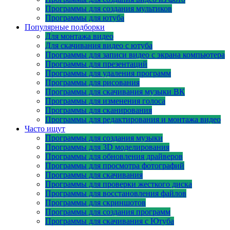
Программы для создания мультиков
Программы для ютуба
Популярные подборки
Для монтажа видео
Для скачивания видео с ютуба
Программы для записи видео с экрана компьютера
Программы для презентаций
Программы для удаления программ
Программы для рисования
Программы для скачивания музыки ВК
Программы для изменения голоса
Программы для сканирования
Программы для редактирования и монтажа видео
Часто ищут
Программы для создания музыки
Программы для 3D моделирования
Программы для обновления драйверов
Программы для просмотра фотографий
Программы для скачивания
Программы для проверки жесткого диска
Программы для восстановления файлов
Программы для скриншотов
Программы для создания программ
Программы для скачивания с Ютуба